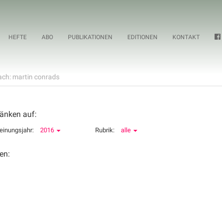
HEFTE
ABO
PUBLIKATIONEN
EDITIONEN
KONTAKT
ch: martin conrads
änken auf:
einungsjahr:
2016
Rubrik:
alle
en: