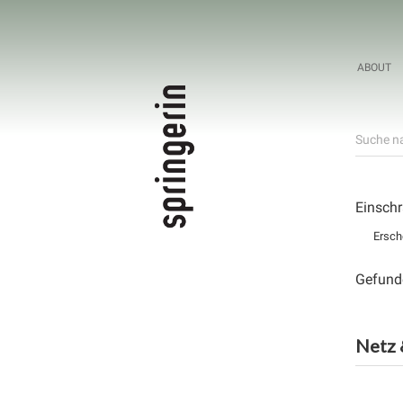
ABOUT
Suche na
Einschr
Ersch
Gefund
Netz 