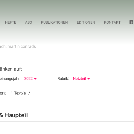
HEFTE
ABO
PUBLIKATIONEN
EDITIONEN
KONTAKT
ch: martin conrads
änken auf:
einungsjahr:
2022
Rubrik:
Netzteil
en:
1
Text/e
/
& Haupteil