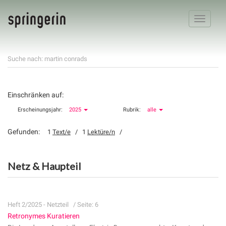
Toggle
navigatio
Suche nach: martin conrads
Einschränken auf:
Erscheinungsjahr:
2025
Rubrik:
alle
Gefunden:
1
Text/e
/ 1
Lektüre/n
/
Netz & Haupteil
Heft 2/2025 - Netzteil
/ Seite: 6
Retronymes Kuratieren