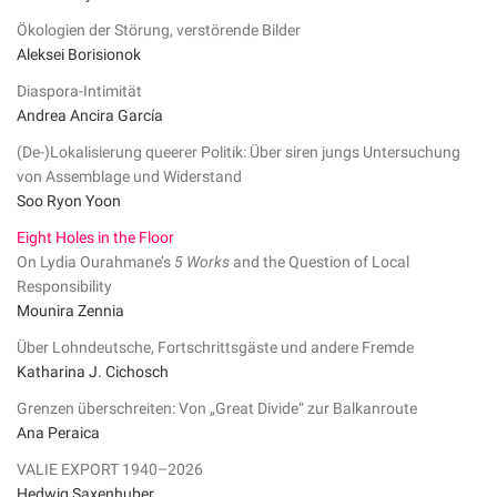
Ökologien der Störung, verstörende Bilder
Aleksei Borisionok
Diaspora-Intimität
Andrea Ancira García
(De-)Lokalisierung queerer Politik: Über siren jungs Untersuchung
von Assemblage und Widerstand
Soo Ryon Yoon
Eight Holes in the Floor
On Lydia Ourahmane’s
5 Works
and the Question of Local
Responsibility
Mounira Zennia
Über Lohndeutsche, Fortschrittsgäste und andere Fremde
Katharina J. Cichosch
Grenzen überschreiten: Von „Great Divide“ zur Balkanroute
Ana Peraica
VALIE EXPORT 1940–2026
Hedwig Saxenhuber