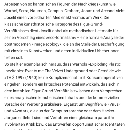
Arbeiten von so kanonischen Figuren der Nachkriegskunst wie
Warhol, Serra, Nauman, Campus, Graham, Jonas und Acconci sieht
Joselit einen vorbildhaften Medienaktivismus am Werk. Die
klassische kunsthistorische Kategorie des Figur-Grund-
Verhältnisses dient Joselit dabei als methodisches Leitmotiv für
seinen Vorschlag eines »eco-formalism« – eine formale Analyse der
postmodernen »image ecology«, die an die Stelle der Beschäftigung
mit einzelnen Kunstwerken und deren individuellen UrheberInnen
treten soll.
So stellt er exemplarisch heraus, dass Warhols »Exploding Plastic
Inevitable«-Events mit The Velvet Underground oder Gemälde wie
»TV $ 199« (1960) keine Komplizenschaft mit Konsumimperativen
eingehen, sondern ein kritisches Potenzial entwickeln, das sich in
dem instabilen Figur-Grund-Verhältnis zwischen dem Versprechen
eines analytischen künstlerischen Inhalts und der kommerziellen
Sprache der Werbung artikuliere. Ergänzt um Begriffe wie »Virus«
und »Avatar«, die aus der Computersprache oder dem Hacker-
Jargon entlehnt sind und Verfahren einer gleichsam parasitär
involvierten Kritik bzw. das Entwerfen opportunistischer Identitäten