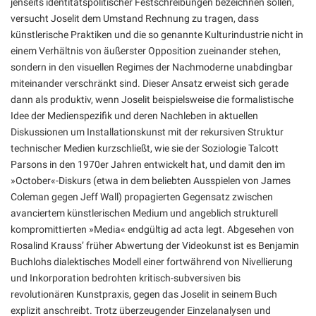
jenseits identitätspolitischer Festschreibungen bezeichnen sollen,
versucht Joselit dem Umstand Rechnung zu tragen, dass
künstlerische Praktiken und die so genannte Kulturindustrie nicht in
einem Verhältnis von äußerster Opposition zueinander stehen,
sondern in den visuellen Regimes der Nachmoderne unabdingbar
miteinander verschränkt sind. Dieser Ansatz erweist sich gerade
dann als produktiv, wenn Joselit beispielsweise die formalistische
Idee der Medienspezifik und deren Nachleben in aktuellen
Diskussionen um Installationskunst mit der rekursiven Struktur
technischer Medien kurzschließt, wie sie der Soziologie Talcott
Parsons in den 1970er Jahren entwickelt hat, und damit den im
»October«-Diskurs (etwa in dem beliebten Ausspielen von James
Coleman gegen Jeff Wall) propagierten Gegensatz zwischen
avanciertem künstlerischen Medium und angeblich strukturell
kompromittierten »Media« endgültig ad acta legt. Abgesehen von
Rosalind Krauss’ früher Abwertung der Videokunst ist es Benjamin
Buchlohs dialektisches Modell einer fortwährend von Nivellierung
und Inkorporation bedrohten kritisch-subversiven bis
revolutionären Kunstpraxis, gegen das Joselit in seinem Buch
explizit anschreibt. Trotz überzeugender Einzelanalysen und