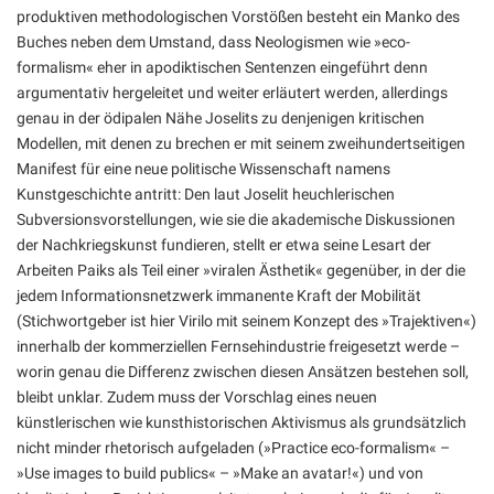
produktiven methodologischen Vorstößen besteht ein Manko des
Buches neben dem Umstand, dass Neologismen wie »eco-
formalism« eher in apodiktischen Sentenzen eingeführt denn
argumentativ hergeleitet und weiter erläutert werden, allerdings
genau in der ödipalen Nähe Joselits zu denjenigen kritischen
Modellen, mit denen zu brechen er mit seinem zweihundertseitigen
Manifest für eine neue politische Wissenschaft namens
Kunstgeschichte antritt: Den laut Joselit heuchlerischen
Subversionsvorstellungen, wie sie die akademische Diskussionen
der Nachkriegskunst fundieren, stellt er etwa seine Lesart der
Arbeiten Paiks als Teil einer »viralen Ästhetik« gegenüber, in der die
jedem Informationsnetzwerk immanente Kraft der Mobilität
(Stichwortgeber ist hier Virilo mit seinem Konzept des »Trajektiven«)
innerhalb der kommerziellen Fernsehindustrie freigesetzt werde –
worin genau die Differenz zwischen diesen Ansätzen bestehen soll,
bleibt unklar. Zudem muss der Vorschlag eines neuen
künstlerischen wie kunsthistorischen Aktivismus als grundsätzlich
nicht minder rhetorisch aufgeladen (»Practice eco-formalism« –
»Use images to build publics« – »Make an avatar!«) und von