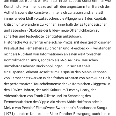
am Ende des Buches ein Manifest, in dem Joselit KünstlerInnen wie
KunsthistorikerInnen dazu aufruft, den angestammten Bereich der
Ästhetik sowie die Kunstwelt hinter sich zu lassen und, anstatt
immer wieder bloß vorzutäuschen, die Allgegenwart des Kapitals
kritisch unterwandern zu können, innerhalb der zeitgenössischen
umfassenden »Ökologie der Bilder« neue Öffentlichkeiten zu
schaffen und festgelegte Identitäten aufzulösen.
Historische Vorläufer für eine solche Praxis, mit dem geschlossenen
Kreislauf des Fernsehens zu brechen und »Feedback« – verstanden
nicht als Rücklauf von Informationen an einen elektronischen
Kontrollmechanismus, sondern als »Noise« bzw. Rauschen
unvorhergesehener Rückkopplungen – in seine Kanäle
einzuspeisen, erkennt Joselit zum Beispiel in den Manipulationen
von Fernsehnetzwerken in den frühen Arbeiten von Nam June Paik,
der performativen Tauschökonomie der kalifornischen »Diggers« in
den 1960er Jahren, der Acid-Kultur um Timothy Leary, den
Videoarbeiten von Frank Gillette und Ira Schneider, den
Fernsehauftritten des Yippie-Aktivisten Abbie Hoffman oder in
Melvin van Peebles’ Film »Sweet Sweetback’s Baadasssss Song«
(1971) aus dem Kontext der Black-Panther-Bewegung; auch in den