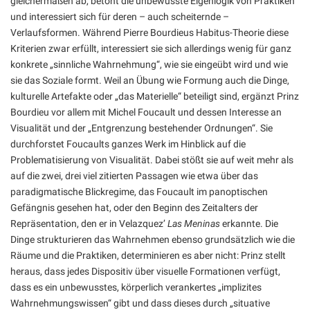
gleichermaßen ab, betont die unbewusste Eigenlogik von Praktiken
und interessiert sich für deren – auch scheiternde –
Verlaufsformen. Während Pierre Bourdieus Habitus-Theorie diese
Kriterien zwar erfüllt, interessiert sie sich allerdings wenig für ganz
konkrete „sinnliche Wahrnehmung“, wie sie eingeübt wird und wie
sie das Soziale formt. Weil an Übung wie Formung auch die Dinge,
kulturelle Artefakte oder „das Materielle“ beteiligt sind, ergänzt Prinz
Bourdieu vor allem mit Michel Foucault und dessen Interesse an
Visualität und der „Entgrenzung bestehender Ordnungen“. Sie
durchforstet Foucaults ganzes Werk im Hinblick auf die
Problematisierung von Visualität. Dabei stößt sie auf weit mehr als
auf die zwei, drei viel zitierten Passagen wie etwa über das
paradigmatische Blickregime, das Foucault im panoptischen
Gefängnis gesehen hat, oder den Beginn des Zeitalters der
Repräsentation, den er in Velazquez’
Las Meninas
erkannte. Die
Dinge strukturieren das Wahrnehmen ebenso grundsätzlich wie die
Räume und die Praktiken, determinieren es aber nicht: Prinz stellt
heraus, dass jedes Dispositiv über visuelle Formationen verfügt,
dass es ein unbewusstes, körperlich verankertes „implizites
Wahrnehmungswissen“ gibt und dass dieses durch „situative