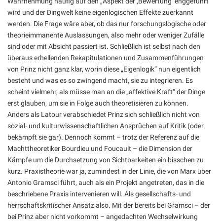
Wahrnehmung häufig auf den „Aspekt der ‚Bewertung‘ enggeführt“
wird und der Dingwelt keine eigenlogischen Effekte zuerkannt
werden. Die Frage wäre aber, ob das nur forschungslogische oder
theorieimmanente Auslassungen, also mehr oder weniger Zufälle
sind oder mit Absicht passiert ist. Schließlich ist selbst nach den
überaus erhellenden Rekapitulationen und Zusammenführungen
von Prinz nicht ganz klar, worin diese „Eigenlogik“ nun eigentlich
besteht und was es so zwingend macht, sie zu integrieren. Es
scheint vielmehr, als müsse man an die „affektive Kraft“ der Dinge
erst glauben, um sie in Folge auch theoretisieren zu können.
Anders als Latour verabschiedet Prinz sich schließlich nicht von
sozial- und kulturwissenschaftlichen Ansprüchen auf Kritik (oder
bekämpft sie gar). Dennoch kommt – trotz der Referenz auf die
Machttheoretiker Bourdieu und Foucault – die Dimension der
Kämpfe um die Durchsetzung von Sichtbarkeiten ein bisschen zu
kurz. Praxistheorie war ja, zumindest in der Linie, die von Marx über
Antonio Gramsci führt, auch als ein Projekt angetreten, das in die
beschriebene Praxis intervenieren will. Als gesellschafts- und
herrschaftskritischer Ansatz also. Mit der bereits bei Gramsci – der
bei Prinz aber nicht vorkommt – angedachten Wechselwirkung