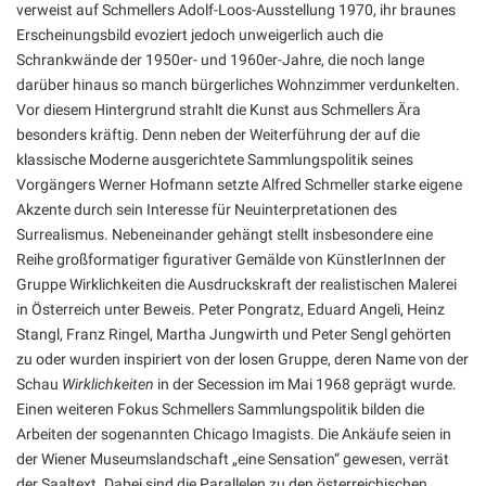
verweist auf Schmellers Adolf-Loos-Ausstellung 1970, ihr braunes
Erscheinungsbild evoziert jedoch unweigerlich auch die
Schrankwände der 1950er- und 1960er-Jahre, die noch lange
darüber hinaus so manch bürgerliches Wohnzimmer verdunkelten.
Vor diesem Hintergrund strahlt die Kunst aus Schmellers Ära
besonders kräftig. Denn neben der Weiterführung der auf die
klassische Moderne ausgerichtete Sammlungspolitik seines
Vorgängers Werner Hofmann setzte Alfred Schmeller starke eigene
Akzente durch sein Interesse für Neuinterpretationen des
Surrealismus. Nebeneinander gehängt stellt insbesondere eine
Reihe großformatiger figurativer Gemälde von KünstlerInnen der
Gruppe Wirklichkeiten die Ausdruckskraft der realistischen Malerei
in Österreich unter Beweis. Peter Pongratz, Eduard Angeli, Heinz
Stangl, Franz Ringel, Martha Jungwirth und Peter Sengl gehörten
zu oder wurden inspiriert von der losen Gruppe, deren Name von der
Schau
Wirklichkeiten
in der Secession im Mai 1968 geprägt wurde.
Einen weiteren Fokus Schmellers Sammlungspolitik bilden die
Arbeiten der sogenannten Chicago Imagists. Die Ankäufe seien in
der Wiener Museumslandschaft „eine Sensation“ gewesen, verrät
der Saaltext. Dabei sind die Parallelen zu den österreichischen