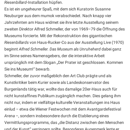
Riesenbillard
-Installation hüpfen.
Es ist ein ungeheurer Spaß, mit dem sich Kuratorin Susanne
Neuburger aus dem mumok verabschiedet. Nach knapp vier
Jahrzehnten am Haus widmet sie ihre letzte Ausstellung seinem
zweiten Direktor Alfred Schmeller, der von 1969–79 die Öffnung des
Museums forcierte. Mit der Rekonstruktion des gigantischen
Riesenbillards
von Haus-Rucker-Co aus der Ausstellung Live (1970)
beginnt
Alfred Schmeller. Das Museum als Unruheherd
dabei ganz
im Sinne seines Namensgebers, der die interaktive Arbeit
ursprünglich mit dem Slogan „Der Prater ist geschlossen. Kommen
Sie ins Museum!“ bewarb.
Schmeller, der zuvor maßgeblich den Art Club prägte und als
Kunstkritiker beim
Kurier
sowie als Landeskonservator des
Burgenlands tätig war, wollte das damalige 20er-Haus auch für
nicht kunstaffines Publikum zugänglich machen. Dies gelang ihm
nicht nur, indem er vielfältige kulturelle Veranstaltungen ins Haus
einlud – etwa die Wiener Festwochen mit dem Avantgardefestival
Arena
–, sondern insbesondere durch die Etablierung eines
Vermittlungsprogramms, das „die Distanz zwischen den Menschen
und der Kunst“ verringern sollte. Besonderes Augenmerk legte er