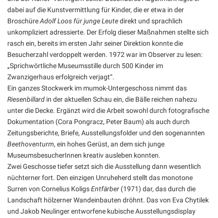
dabei auf die Kunstvermittlung für Kinder, die er etwa in der
Broschüre
Adolf Loos für junge Leute
direkt und sprachlich
unkompliziert adressierte. Der Erfolg dieser Maßnahmen stellte sich
rasch ein, bereits im ersten Jahr seiner Direktion konnte die
Besucherzahl verdoppelt werden. 1972 war im Observer zu lesen:
„Sprichwörtliche Museumsstille durch 500 Kinder im
Zwanzigerhaus erfolgreich verjagt“.
Ein ganzes Stockwerk im mumok-Untergeschoss nimmt das
Riesenbillard
in der aktuellen Schau ein, die Bälle reichen nahezu
unter die Decke. Ergänzt wird die Arbeit sowohl durch fotografische
Dokumentation (Cora Pongracz, Peter Baum) als auch durch
Zeitungsberichte, Briefe, Ausstellungsfolder und den sogenannten
Beethoventurm
, ein hohes Gerüst, an dem sich junge
MuseumsbesucherInnen kreativ ausleben konnten.
Zwei Geschosse tiefer setzt sich die Ausstellung dann wesentlich
nüchterner fort. Den einzigen Unruheherd stellt das monotone
Surren von Cornelius Koligs
Entfärber
(1971) dar, das durch die
Landschaft hölzerner Wandeinbauten dröhnt. Das von Eva Chytilek
und Jakob Neulinger entworfene kubische Ausstellungsdisplay