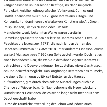
ZeitgenossInnen unübersehbar: Kräftige, ins Neon neigende
Farbigkeit, Anleihen ethnografischer Volkskunst, Comics und
Graffiti ebenso wie skurril bis vulgäre Motive aus Alltags- und
Konsumkultur dominieren die Werke von Künstlern wie Art Green,
Philip Hanson, Gladys Nilsson oder Jim Nutt.
Manche der wenig bekannten Werke waren bereits in
Sammlungspräsentationen der letzten Jahre zu sehen. Etwa Ed
Paschkes grelle
Jeanine
(1973), die nach langen Jahren des
Depotschlummers in
55 Dates
2018 unter anderem Picassos
Femme
assise à l’écharpe verte
(1960) zur Seite gestellt wurde. Doch hat es
einen besonderen Reiz, die Werke in dem ihnen eigenen Kontext zu
betrachten und Querverbindungen herzustellen, wie es
Das Museum
als Unruheherd
ermöglicht. Das langfristige Bestreben des mumoks,
die eigene Sammlungspolitik seit Entstehen des Hauses
aufzuarbeiten, gibt durch eben solche Ausstellungen auch die
Chance auf Wieder- bzw. für Nachgeborene die Neuentdeckung
künstlerischer Positionen, die es schon lange nicht mehr aus dem
Depot geschafft haben.
Durch die räumliche Zweiteilung der Schau wird jedoch auch