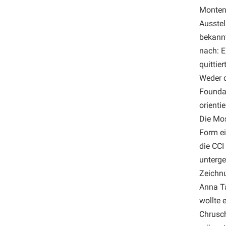
Montene
Ausstel
bekannt
nach: E
quittier
Weder d
Foundat
orienti
Die Mos
Form e
die CCI
unterge
Zeichnu
Anna Ta
wollte 
Chrusch