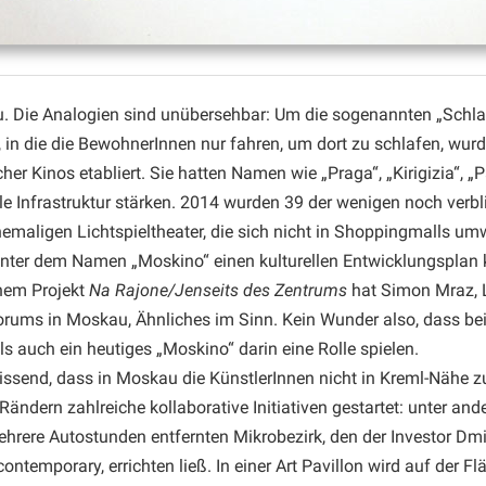
 Die Analogien sind unübersehbar: Um die sogenannten „Schlafvi
, in die die BewohnerInnen nur fahren, um dort zu schlafen, wur
cher Kinos etabliert. Sie hatten Namen wie „Praga“, „Kirigizia“, „P
lle Infrastruktur stärken. 2014 wurden 39 der wenigen noch verbl
hemaligen Lichtspieltheater, die sich nicht in Shoppingmalls um
ter dem Namen „Moskino“ einen kulturellen Entwicklungsplan k
nem Projekt
Na Rajone/Jenseits des Zentrums
hat Simon Mraz, L
orums in Moskau, Ähnliches im Sinn. Kein Wunder also, dass bei
ls auch ein heutiges „Moskino“ darin eine Rolle spielen.
ssend, dass in Moskau die KünstlerInnen nicht in Kreml-Nähe zu
Rändern zahlreiche kollaborative Initiativen gestartet: unter 
hrere Autostunden entfernten Mikrobezirk, den der Investor Dmit
ontemporary, errichten ließ. In einer Art Pavillon wird auf der F