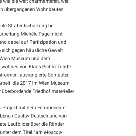
e will die weit charmanteren, weil
nnen übergangenen Wohnbauten
ale Strafentschärfung bei
arbeitung Michèle Pagel nicht
und dabei auf Partizipation und
ie sich gegen häusliche Gewalt
em Wien Museum und dem
e wohnen
von Klaus Pichler führte
Uniformen, ausrangierte Computer,
 Arbeit, die 2017 im Wien Museum
 überbordende Friedhof materieller
as Projekt mit dem Filmmuseum:
torbenen Gustav Deutsch und von
ate Laufbilder über die Ränder
unter dem Titel
I am Moscow