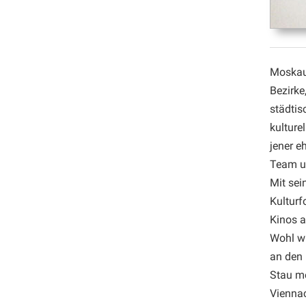
Moskau.
Bezirke
städtis
kulture
jener e
Team un
Mit sei
Kulturf
Kinos a
Wohl wi
an den 
Stau me
Viennac