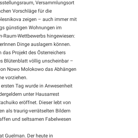
usstellungsraum, Versammlungsort
ischen Vorschläge für die
olesnikova zeigen – auch immer mit
wegs günstigen Wohnungen im
en-Raum-Wettbewerbs hingewiesen:
nerInnen Dinge auslagern können.
 das Projekt des Österreichers
s Blütenblatt völlig unscheinbar –
en von Nowo Molokowo das Abhängen
me vorziehen.
m ersten Tag wurde in Anwesenheit
dergeldern unter Hausarrest
achuiko eröffnet. Dieser lebt von
 als traurig-verrätselten Bildern
Waffen und seltsamen Fabelwesen
rat Guelman. Der heute in