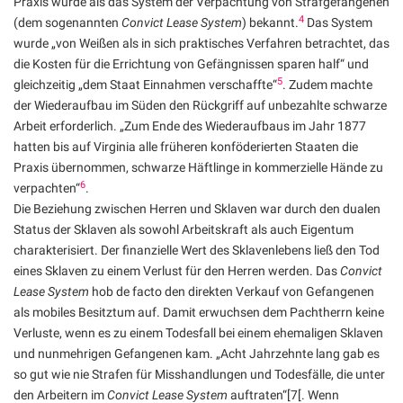
Praxis wurde als das System der Verpachtung von Strafgefangenen
4
(dem sogenannten
Convict Lease System
) bekannt.
Das System
wurde „von Weißen als in sich praktisches Verfahren betrachtet, das
die Kosten für die Errichtung von Gefängnissen sparen half“ und
5
gleichzeitig „dem Staat Einnahmen verschaffte“
. Zudem machte
der Wiederaufbau im Süden den Rückgriff auf unbezahlte schwarze
Arbeit erforderlich. „Zum Ende des Wiederaufbaus im Jahr 1877
hatten bis auf Virginia alle früheren konföderierten Staaten die
Praxis übernommen, schwarze Häftlinge in kommerzielle Hände zu
6
verpachten“
.
Die Beziehung zwischen Herren und Sklaven war durch den dualen
Status der Sklaven als sowohl Arbeitskraft als auch Eigentum
charakterisiert. Der finanzielle Wert des Sklavenlebens ließ den Tod
eines Sklaven zu einem Verlust für den Herren werden. Das
Convict
Lease System
hob de facto den direkten Verkauf von Gefangenen
als mobiles Besitztum auf. Damit erwuchsen dem Pachtherrn keine
Verluste, wenn es zu einem Todesfall bei einem ehemaligen Sklaven
und nunmehrigen Gefangenen kam. „Acht Jahrzehnte lang gab es
so gut wie nie Strafen für Misshandlungen und Todesfälle, die unter
den Arbeitern im
Convict Lease System
auftraten“[7[. Wenn