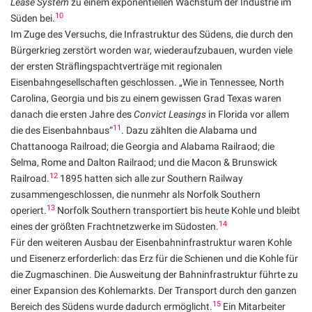
Lease System
zu einem exponentiellen Wachstum der Industrie im
10
Süden bei.
Im Zuge des Versuchs, die Infrastruktur des Südens, die durch den
Bürgerkrieg zerstört worden war, wiederaufzubauen, wurden viele
der ersten Sträflingspachtverträge mit regionalen
Eisenbahngesellschaften geschlossen. „Wie in Tennessee, North
Carolina, Georgia und bis zu einem gewissen Grad Texas waren
danach die ersten Jahre des
Convict Leasings
in Florida vor allem
11
die des Eisenbahnbaus“
. Dazu zählten die Alabama und
Chattanooga Railroad; die Georgia and Alabama Railraod; die
Selma, Rome and Dalton Railraod; und die Macon & Brunswick
12
Railroad.
1895 hatten sich alle zur Southern Railway
zusammengeschlossen, die nunmehr als Norfolk Southern
13
operiert.
Norfolk Southern transportiert bis heute Kohle und bleibt
14
eines der größten Frachtnetzwerke im Südosten.
Für den weiteren Ausbau der Eisenbahninfrastruktur waren Kohle
und Eisenerz erforderlich: das Erz für die Schienen und die Kohle für
die Zugmaschinen. Die Ausweitung der Bahninfrastruktur führte zu
einer Expansion des Kohlemarkts. Der Transport durch den ganzen
15
Bereich des Südens wurde dadurch ermöglicht.
Ein Mitarbeiter