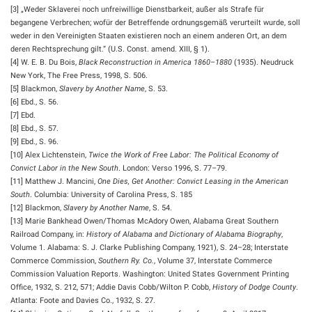
[3] „Weder Sklaverei noch unfreiwillige Dienstbarkeit, außer als Strafe für
begangene Verbrechen; wofür der Betreffende ordnungsgemäß verurteilt wurde, soll
weder in den Vereinigten Staaten existieren noch an einem anderen Ort, an dem
deren Rechtsprechung gilt.“ (U.S. Const. amend. XIII, § 1).
[4] W. E. B. Du Bois,
Black Reconstruction in America 1860–1880
(1935). Neudruck
New York, The Free Press, 1998, S. 506.
[5] Blackmon,
Slavery by Another Name
, S. 53.
[6] Ebd., S. 56.
[7] Ebd.
[8] Ebd., S. 57.
[9] Ebd., S. 96.
[10] Alex Lichtenstein,
Twice the Work of Free Labor: The Political Economy of
Convict Labor in the New South
. London: Verso 1996, S. 77–79.
[11] Matthew J. Mancini,
One Dies, Get Another: Convict Leasing in the American
South
. Columbia: University of Carolina Press, S. 185
[12] Blackmon,
Slavery by Another Name
, S. 54.
[13] Marie Bankhead Owen/Thomas McAdory Owen, Alabama Great Southern
Railroad Company, in:
History of Alabama and Dictionary of Alabama Biography
,
Volume 1. Alabama: S. J. Clarke Publishing Company, 1921), S. 24–28; Interstate
Commerce Commission,
Southern Ry. Co.
, Volume 37, Interstate Commerce
Commission Valuation Reports. Washington: United States Government Printing
Office, 1932, S. 212, 571; Addie Davis Cobb/Wilton P. Cobb,
History of Dodge County
.
Atlanta: Foote and Davies Co., 1932, S. 27.