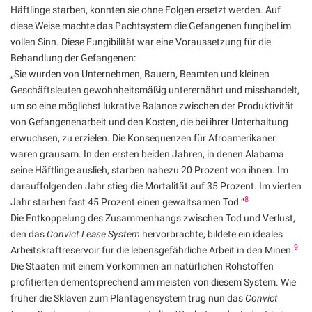
Häftlinge starben, konnten sie ohne Folgen ersetzt werden. Auf
diese Weise machte das Pachtsystem die Gefangenen fungibel im
vollen Sinn. Diese Fungibilität war eine Voraussetzung für die
Behandlung der Gefangenen:
„Sie wurden von Unternehmen, Bauern, Beamten und kleinen
Geschäftsleuten gewohnheitsmäßig unterernährt und misshandelt,
um so eine möglichst lukrative Balance zwischen der Produktivität
von Gefangenenarbeit und den Kosten, die bei ihrer Unterhaltung
erwuchsen, zu erzielen. Die Konsequenzen für Afroamerikaner
waren grausam. In den ersten beiden Jahren, in denen Alabama
seine Häftlinge auslieh, starben nahezu 20 Prozent von ihnen. Im
darauffolgenden Jahr stieg die Mortalität auf 35 Prozent. Im vierten
8
Jahr starben fast 45 Prozent einen gewaltsamen Tod.“
Die Entkoppelung des Zusammenhangs zwischen Tod und Verlust,
den das
Convict Lease System
hervorbrachte, bildete ein ideales
9
Arbeitskraftreservoir für die lebensgefährliche Arbeit in den Minen.
Die Staaten mit einem Vorkommen an natürlichen Rohstoffen
profitierten dementsprechend am meisten von diesem System. Wie
früher die Sklaven zum Plantagensystem trug nun das
Convict