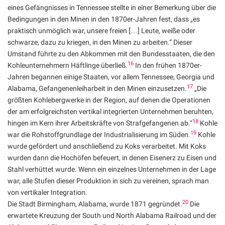
eines Gefängnisses in Tennessee stellte in einer Bemerkung über die
Bedingungen in den Minen in den 1870er-Jahren fest, dass „es
praktisch unmöglich war, unsere freien […] Leute, weiße oder
schwarze, dazu zu kriegen, in den Minen zu arbeiten.“ Dieser
Umstand führte zu den Abkommen mit den Bundesstaaten, die den
16
Kohleunternehmern Häftlinge überließ.
In den frühen 1870er-
Jahren begannen einige Staaten, vor allem Tennessee, Georgia und
17
Alabama, Gefangenenleiharbeit in den Minen einzusetzen.
„Die
größten Kohlebergwerke in der Region, auf denen die Operationen
der am erfolgreichsten vertikal integrierten Unternehmen beruhten,
18
hingen im Kern ihrer Arbeitskräfte von Strafgefangenen ab.“
Kohle
19
war die Rohstoffgrundlage der Industrialisierung im Süden.
Kohle
wurde gefördert und anschließend zu Koks verarbeitet. Mit Koks
wurden dann die Hochöfen befeuert, in denen Eisenerz zu Eisen und
Stahl verhüttet wurde. Wenn ein einzelnes Unternehmen in der Lage
war, alle Stufen dieser Produktion in sich zu vereinen, sprach man
von vertikaler Integration.
20
Die Stadt Birmingham, Alabama, wurde 1871 gegründet.
Die
erwartete Kreuzung der South und North Alabama Railroad und der