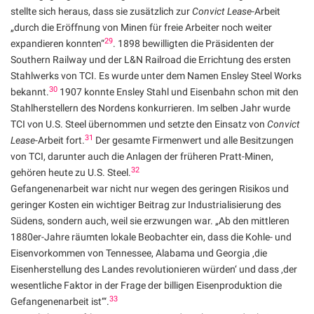
stellte sich heraus, dass sie zusätzlich zur
Convict Lease
-Arbeit
„durch die Eröffnung von Minen für freie Arbeiter noch weiter
29
expandieren konnten“
. 1898 bewilligten die Präsidenten der
Southern Railway und der L&N Railroad die Errichtung des ersten
Stahlwerks von TCI. Es wurde unter dem Namen Ensley Steel Works
30
bekannt.
1907 konnte Ensley Stahl und Eisenbahn schon mit den
Stahlherstellern des Nordens konkurrieren. Im selben Jahr wurde
TCI von U.S. Steel übernommen und setzte den Einsatz von
Convict
31
Lease
-Arbeit fort.
Der gesamte Firmenwert und alle Besitzungen
von TCI, darunter auch die Anlagen der früheren Pratt-Minen,
32
gehören heute zu U.S. Steel.
Gefangenenarbeit war nicht nur wegen des geringen Risikos und
geringer Kosten ein wichtiger Beitrag zur Industrialisierung des
Südens, sondern auch, weil sie erzwungen war. „Ab den mittleren
1880er-Jahre räumten lokale Beobachter ein, dass die Kohle- und
Eisenvorkommen von Tennessee, Alabama und Georgia ‚die
Eisenherstellung des Landes revolutionieren würden‘ und dass ‚der
wesentliche Faktor in der Frage der billigen Eisenproduktion die
33
Gefangenenarbeit ist‘“.