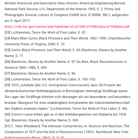
Written Historical and Descriptive Data, Historic American Engineering Record,
National Park Service, U.S. Department of the Interior, 1993, S. 2. Prints and
Photographs Division, Library of Congress (HAER ALA, 37-BIRM, 38C-), aufgerufen
am 9. April 2017;
https://cdn.loc.gov/master/pnp/habshaer/al/al1000/al1048/data/al1048data.pdf
.
[33] Lichtenstein,
Twice the Work of Free Labor
, S. 87.
[34] Mary Ellen Curtin,
Black Prisoners and Their World, 1865–1900
. Charlottesville:
University Press of Virginia, 2000, S. 70.
[35] Curtin,
Black Prisoners and Their World
, S. 69; Blackmon, Slavery by Another
Name, S. 71.
[36] Blackmon,
Slavery by Another Name
, S. 97; Du Bois, Black Reconstruction in
America 1860–1880, S. 699.
[37] Blackmon,
Slavery by Another Name
, S. 96.
[38] Lichtenstein,
Twice the Work of Free Labor
, S. 100–103.
[39] 1910 „schätzte (die U.S. Immigration Commission), dass 50 Prozent der
afroamerikanischen Kohlebergeleute in Birmingham ehemalige Sträflinge waren.
Die Lager der Sträflinge könnten sich deswegen als ein besonderer und besonders
brutaler Übungsort für eine unabdingbare Komponente der Industriearbeiterschaft
des Südens erwiesen haben.“ (Lichtenstein,
Twice the Work of Free Labor
, S. 86)
[40]
Convict Lease
-Arbeit gab es in den Kohlebergwerken von Alabama bis 1928.
Vgl. Blackmon, Slavery by Another Name, S. 369.
[41] C. Vann Woodward, The Unknown Compromise, in:
Reunion and Reaction: The
Compromise of 1877 and the End of Reconstruction
(1951). Nachdruck New York:
Oxford University Press, 1961), S. 3–21.