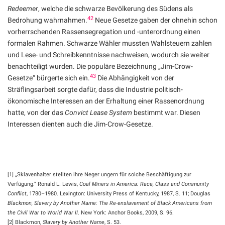
Redeemer
, welche die schwarze Bevölkerung des Südens als
42
Bedrohung wahrnahmen.
Neue Gesetze gaben der ohnehin schon
vorherrschenden Rassensegregation und -unterordnung einen
formalen Rahmen. Schwarze Wähler mussten Wahlsteuern zahlen
und Lese- und Schreibkenntnisse nachweisen, wodurch sie weiter
benachteiligt wurden. Die populäre Bezeichnung „Jim-Crow-
43
Gesetze“ bürgerte sich ein.
Die Abhängigkeit von der
Sträflingsarbeit sorgte dafür, dass die Industrie politisch-
ökonomische Interessen an der Erhaltung einer Rassenordnung
hatte, von der das
Convict Lease System
bestimmt war. Diesen
Interessen dienten auch die Jim-Crow-Gesetze.
[1] „Sklavenhalter stellten ihre Neger ungern für solche Beschäftigung zur
Verfügung.“ Ronald L. Lewis,
Coal Miners in America: Race, Class and Community
Conflict
, 1780–1980. Lexington: University Press of Kentucky, 1987, S. 11; Douglas
Blackmon, Slavery by Another Name: The Re-enslavement of Black Americans from
the Civil War to World War II
. New York: Anchor Books, 2009, S. 96.
[2] Blackmon,
Slavery by Another Name
, S. 53.