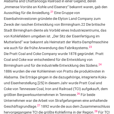
Alabama and Chattanooga Railroad in einer Gegend, deren
„immense Vorräte an Kohle und Eisenerz“ bekannt waren, gab den
21
Ausschlag für die Ansiedlung.
Eine Gruppe von
Eisenbahninvestoren gründete die Elyton Land Company zum
Zweck der raschen Entwicklung von Birmingham.22 Die britische
Stadt Birmingham diente als Vorbild eines Industriezentrums, das
von Kohlefeldern umgeben ist. „Der Sitz der Eisenfertigung im
Mutterland“ war bekannt als Heimstatt der Watts-Dampfmaschine
23
wie auch für die frühe Anwendung des Fabriksystems.
Die Pratt Coal and Coke Company wurde 1878 gegründet. Pratt
Coal and Coke war entscheidend für die Entwicklung von
24
Birmingham und für die industrielle Entwicklung des Südens.
1886 wurden die vier Kohleminen von Pratts die produktivsten in
Alabama. Die Erträge gingen in die dazugehörige, integrierte Koks-
und Eisenherstellung.[25[ In diesem Jahr wurde Pratt Coal and
Coke von Tennessee Coal, Iron and Railroad (TCI) aufgekauft, dem
26
größten Bergwerksunternehmen in Tennessee.
Für beide
Unternehmen war die Arbeit von Strafgefangenen eine anhaltende
27
Geschäftsgrundlage.
1892 wurde die aus dem Zusammenschluss
28
hervorgegangene TCI die größte Kohlefirma in der Region.
Für TCI