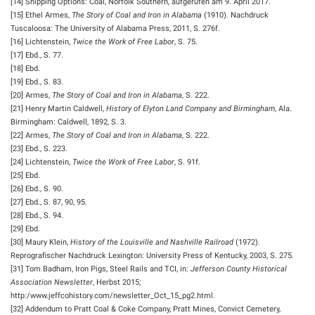
[14] Shipping Options: Coal, Norfolk Southern, aufgerufen am 9. April 2017.
[15] Ethel Armes,
The Story of Coal and Iron in Alabama
(1910). Nachdruck
Tuscaloosa: The University of Alabama Press, 2011, S. 276f.
[16] Lichtenstein,
Twice the Work of Free Labor
, S. 75.
[17] Ebd., S. 77.
[18] Ebd.
[19] Ebd., S. 83.
[20] Armes,
The Story of Coal and Iron in Alabama
, S. 222.
[21] Henry Martin Caldwell,
History of Elyton Land Company and Birmingham
, Ala.
Birmingham: Caldwell, 1892, S. 3.
[22] Armes,
The Story of Coal and Iron in Alabama
, S. 222.
[23] Ebd., S. 223.
[24] Lichtenstein,
Twice the Work of Free Labor
, S. 91f.
[25] Ebd.
[26] Ebd., S. 90.
[27] Ebd., S. 87, 90, 95.
[28] Ebd., S. 94.
[29] Ebd.
[30] Maury Klein,
History of the Louisville and Nashville Railroad
(1972).
Reprografischer Nachdruck Lexington: University Press of Kentucky, 2003, S. 275.
[31] Tom Badham, Iron Pigs, Steel Rails and TCI, in:
Jefferson County Historical
Association Newsletter
, Herbst 2015;
http:/www.jeffcohistory.com/newsletter_Oct_15_pg2.html.
[32] Addendum to Pratt Coal & Coke Company, Pratt Mines, Convict Cemetery,