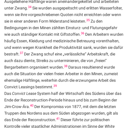
Ausgeliehene Häftlinge waren aneinandergekettet und arbeiteten
34
unter Zwang.
Sie wurden ausgepeitscht und erlitten Wasserfolter,
wenn sie ihre vorgeschriebenen Quoten nicht erreichten oder wenn
35
sie in einer anderen Form Widerstand leisteten.
Zu den
Bedingungen in den Minen zählten Einsturz- und Flutungsgefahr
36
wie auch ständiger Kontakt mit Giftstoffen.
Den Arbeitern wurden
häufig Essen, Kleidung und medizinische Betreuung vorenthalten,
und wenn wegen Krankheit die Produktivität sank, wurden sie dafür
37
bestraft.
Der Zwang schuf eine „verlässliche“ Arbeitskraft, die
auch dazu diente, Streiks zu unterminieren, die von „freien“
38
Bergarbeitern organisiert wurden.
Daraus resultierend wurde
auch die Situation der vielen freien Arbeiter in den Minen, zumeist
ehemalige Häftlinge, weiterhin durch die erzwungene Arbeit des
39
Convict Leasings bestimmt.
Das
Convict Lease
System half der Wirtschaft des Südens über das
Ende der Reconstruction-Periode hinaus und bis zum Beginn der
40
Jim-Crow-Ära.
Der Kompromiss von 1877, mit dem die letzten
Truppen des Nordens aus dem Süden abgezogen wurden, gilt als
41
das Ende der Reconstruction.
Dieser führte zur politischen
Kontrolle vieler staatlicher Administrationen im Sinne der
White