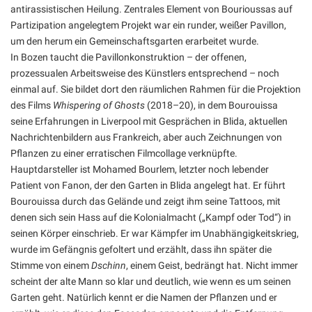
antirassistischen Heilung. Zentrales Element von Bourioussas auf
Partizipation angelegtem Projekt war ein runder, weißer Pavillon,
um den herum ein Gemeinschaftsgarten erarbeitet wurde.
In Bozen taucht die Pavillonkonstruktion – der offenen,
prozessualen Arbeitsweise des Künstlers entsprechend – noch
einmal auf. Sie bildet dort den räumlichen Rahmen für die Projektion
des Films
Whispering of Ghosts
(2018–20), in dem Bourouissa
seine Erfahrungen in Liverpool mit Gesprächen in Blida, aktuellen
Nachrichtenbildern aus Frankreich, aber auch Zeichnungen von
Pflanzen zu einer erratischen Filmcollage verknüpfte.
Hauptdarsteller ist Mohamed Bourlem, letzter noch lebender
Patient von Fanon, der den Garten in Blida angelegt hat. Er führt
Bourouissa durch das Gelände und zeigt ihm seine Tattoos, mit
denen sich sein Hass auf die Kolonialmacht („Kampf oder Tod“) in
seinen Körper einschrieb. Er war Kämpfer im Unabhängigkeitskrieg,
wurde im Gefängnis gefoltert und erzählt, dass ihn später die
Stimme von einem
Dschinn
, einem Geist, bedrängt hat. Nicht immer
scheint der alte Mann so klar und deutlich, wie wenn es um seinen
Garten geht. Natürlich kennt er die Namen der Pflanzen und er