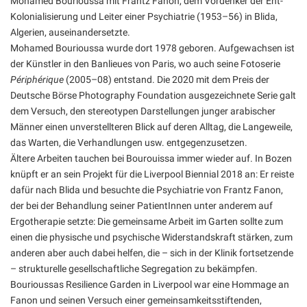
Mohamed Bourioussa mit Frantz Fanon, dem Vordenker der Ent-
Kolonialisierung und Leiter einer Psychiatrie (1953–56) in Blida,
Algerien, auseinandersetzte.
Mohamed Bourioussa wurde dort 1978 geboren. Aufgewachsen ist
der Künstler in den Banlieues von Paris, wo auch seine Fotoserie
Périphérique
(2005–08) entstand. Die 2020 mit dem Preis der
Deutsche Börse Photography Foundation ausgezeichnete Serie galt
dem Versuch, den stereotypen Darstellungen junger arabischer
Männer einen unverstellteren Blick auf deren Alltag, die Langeweile,
das Warten, die Verhandlungen usw. entgegenzusetzen.
Ältere Arbeiten tauchen bei Bourouissa immer wieder auf. In Bozen
knüpft er an sein Projekt für die Liverpool Biennial 2018 an: Er reiste
dafür nach Blida und besuchte die Psychiatrie von Frantz Fanon,
der bei der Behandlung seiner PatientInnen unter anderem auf
Ergotherapie setzte: Die gemeinsame Arbeit im Garten sollte zum
einen die physische und psychische Widerstandskraft stärken, zum
anderen aber auch dabei helfen, die – sich in der Klinik fortsetzende
– strukturelle gesellschaftliche Segregation zu bekämpfen.
Bourioussas Resilience Garden in Liverpool war eine Hommage an
Fanon und seinen Versuch einer gemeinsamkeitsstiftenden,