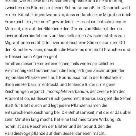
erzählt, wie er diese den Fassaden anpasste und die Entfernung
zwischen den Bäumen mit einer Schnur ausmaß. Im Gespräch wirft
er dem Künstler irgendwann vor, dass er durch seine Migration nach
Frankreich ein „Fremder“ geworden ist – es ist ein entscheidender
Moment, der auf der Bildebene den Garten von Blida mit dem in
Liverpool verbindet und von dem seltsamen Zwischenstatus von
MigrantInnen erzählt: In Liverpool lässt eine Stimme aus dem Off
den Künstler wissen, dass ihn die Moslems dort nicht brauchen und
er besser nach Algerien geht.
Inmitten dieser fremdenfeindlichen, teils widersprüchlichen
Vielstimmigkeit tauchen auch die feingliedrigen Zeichnungen der
regionalen Pflanzenwelt auf: Bourioussa hat in der Bibliothek in
Blida ein Herbarium entdeckt und fehlende Bilder um eigene
Zeichnungen ergänzt.
Incomplete Herbarium
, der zweite Film der
Präsentation, ist diesem Buch gewidmet: Bourioussa geht die Seiten
Blatt für Blatt durch und legt jedem Pflanzennamen die
entsprechende Zeichnung bei. Die Behutsamkeit, mit der er das über
zehn Minuten lang macht, hat eine fast meditative Wirkung. Zu
hören ist das Rascheln der Blätter und der Sound, den die
Paradiesvogelpflanze auf dem Sessel daneben macht.