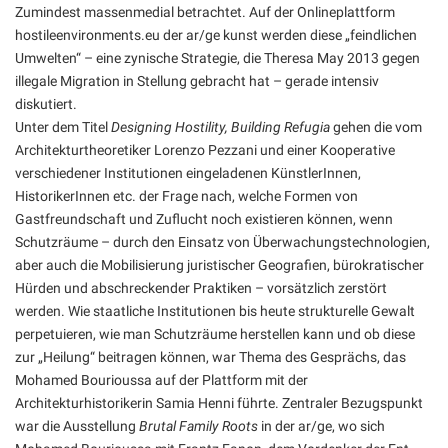
Zumindest massenmedial betrachtet. Auf der Onlineplattform
hostileenvironments.eu der ar/ge kunst werden diese „feindlichen
Umwelten“ – eine zynische Strategie, die Theresa May 2013 gegen
illegale Migration in Stellung gebracht hat – gerade intensiv
diskutiert.
Unter dem Titel
Designing Hostility, Building Refugia
gehen die vom
Architekturtheoretiker Lorenzo Pezzani und einer Kooperative
verschiedener Institutionen eingeladenen KünstlerInnen,
HistorikerInnen etc. der Frage nach, welche Formen von
Gastfreundschaft und Zuflucht noch existieren können, wenn
Schutzräume – durch den Einsatz von Überwachungstechnologien,
aber auch die Mobilisierung juristischer Geografien, bürokratischer
Hürden und abschreckender Praktiken – vorsätzlich zerstört
werden. Wie staatliche Institutionen bis heute strukturelle Gewalt
perpetuieren, wie man Schutzräume herstellen kann und ob diese
zur „Heilung“ beitragen können, war Thema des Gesprächs, das
Mohamed Bourioussa auf der Plattform mit der
Architekturhistorikerin Samia Henni führte. Zentraler Bezugspunkt
war die Ausstellung
Brutal Family Roots
in der ar/ge, wo sich