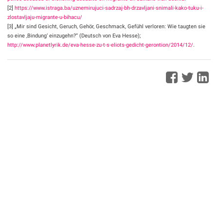
[2]
https://www.istraga.ba/uznemirujuci-sadrzaj-bh-drzavljani-snimali-kako-tuku-i-
zlostavljaju-migrante-u-bihacu/
[3] „Mir sind Gesicht, Geruch, Gehör, Geschmack, Gefühl verloren: Wie taugten sie
so eine ‚Bindung‘ einzugehn?“ (Deutsch von Eva Hesse);
http://www.planetlyrik.de/eva-hesse-zu-t-s-eliots-gedicht-gerontion/2014/12/
.