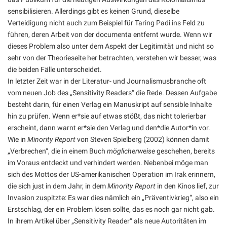
sensibilisieren. Allerdings gibt es keinen Grund, dieselbe
Verteidigung nicht auch zum Beispiel für Taring Padi ins Feld zu
führen, deren Arbeit von der documenta entfernt wurde. Wenn wir
dieses Problem also unter dem Aspekt der Legitimität und nicht so
sehr von der Theorieseite her betrachten, verstehen wir besser, was
die beiden Fälle unterscheidet.
In letzter Zeit war in der Literatur- und Journalismusbranche oft
vom neuen Job des „Sensitivity Readers“ die Rede. Dessen Aufgabe
besteht darin, für einen Verlag ein Manuskript auf sensible Inhalte
hin zu prüfen. Wenn er*sie auf etwas stößt, das nicht tolerierbar
erscheint, dann warnt er*sie den Verlag und den*die Autor*in vor.
Wie in
Minority Report
von Steven Spielberg (2002) können damit
„Verbrechen“, die in einem Buch
möglicherweise
geschehen, bereits
im Voraus entdeckt und verhindert werden. Nebenbei möge man
sich des Mottos der US-amerikanischen Operation im Irak erinnern,
die sich just in dem Jahr, in dem
Minority Report
in den Kinos lief, zur
Invasion zuspitzte: Es war dies nämlich ein „Präventivkrieg“, also ein
Erstschlag, der ein Problem lösen sollte, das es noch gar nicht gab.
In ihrem Artikel über „Sensitivity Reader“ als neue Autoritäten im