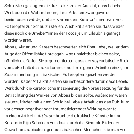
Schließlich gelangten die drei Iraker zu der Ansicht, dass Lebels
Werk auch die Wahrnehmung ihrer Arbeiten zwangsweise
beeinflussen würde, und sie warfen dem Kurator*innenteam vor,
Folteropfer zur Schau zu stellen. Auch kritisierten sie, dass weder
diese noch die Urheber*innen der Fotos je um Erlaubnis gefragt
worden waren.
Abbas, Mutar und Kareem beschwerten sich über Lebel, weil er dem
Auge der Öffentlichkeit preisgab, was unsichtbar bleiben sollte,
nämlich die Opfer. Sie argumentierten, dass der voyeuristische Blick
von außerhalb des Iraks komme und ihre eigenen Arbeiten einzig im
Zusammenhang mit irakischen Folteropfern gesehen werden
würden. Kader Attia kritisierten sie insbesondere dafür, dass Lebels
Werk durch die kuratorische Inszenierung die Voraussetzung für die
Betrachtung des Werkes von Abbas bilden sollte. Außerdem waren
sie unzufrieden mit einem Schild bei Lebels Arbeit, das das Publikum
vor dessen negativer oder traumatisierender Wirkung warnte.
In einem Artikel in
Artforum
brachte die irakische Künstlerin und
Kuratorin Rijin Sahakian vor, dass durch die Biennale Bilder der
Gewalt an arabischen, genauer: irakischen Menschen, die man wie