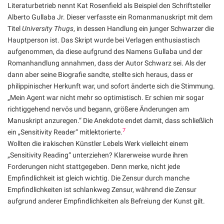
Literaturbetrieb nennt Kat Rosenfield als Beispiel den Schriftsteller
Alberto Gullaba Jr. Dieser verfasste ein Romanmanuskript mit dem
Titel
University Thugs
, in dessen Handlung ein junger Schwarzer die
Hauptperson ist. Das Skript wurde bei Verlagen enthusiastisch
aufgenommen, da diese aufgrund des Namens Gullaba und der
Romanhandlung annahmen, dass der Autor Schwarz sei. Als der
dann aber seine Biografie sandte, stellte sich heraus, dass er
philippinischer Herkunft war, und sofort änderte sich die Stimmung.
„Mein Agent war nicht mehr so optimistisch. Er schien mir sogar
richtiggehend nervös und begann, größere Änderungen am
Manuskript anzuregen.“ Die Anekdote endet damit, dass schließlich
7
ein „Sensitivity Reader“ mitlektorierte.
Wollten die irakischen Künstler Lebels Werk vielleicht einem
„Sensitivity Reading“ unterziehen? Klarerweise wurde ihren
Forderungen nicht stattgegeben. Denn merke, nicht jede
Empfindlichkeit ist gleich wichtig. Die Zensur durch manche
Empfindlichkeiten ist schlankweg Zensur, während die Zensur
aufgrund anderer Empfindlichkeiten als Befreiung der Kunst gilt.