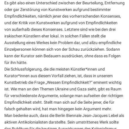
Es gibt also einen Unterschied zwischen der Beurteilung, Entfernung
oder gar Zerstörung von Kunstwerken aufgrund bestimmter
Empfindlichkeiten, nämlich jener des vorherrschenden Konsenses,
und der Kritik von Kunstwerken aufgrund von Empfindlichkeiten
von außerhalb dieses Konsenses. Letztere sind wie bei den drei
irakischen Künstlern eher lokal. In solchen Fällen stellt die
Ausstellung eines Werkes kein Problem dar, und allzu empfindliche
Einzelpersonen können sich von der Schau zurückziehen. Sodann
kann der Kurator sein Bedauern ausdrücken, ohne dass es Folgen
für ihn hätte.
Die Schlussfolgerung, die die meisten Künstler*innen und
Kurator*innen aus diesem Vorfall ziehen, ist, dass in unserem
Kunstbetrieb die Frage „Wessen Empfindlichkeit?“ eminent wichtig
ist. Wie man an den Themen Ukraine und Gaza sieht, gibt es Raum
für verschiedenste Argumente, solange man aufseiten der richtigen
Empfindlichkeit steht. Stellt man sich auf die Seite jener, die für
falsch gehalten wird, hat man hingegen kein Argument mehr.
Man bedenke auch, dass die Berlin Biennale Jean-Jacques Lebel als
aktiven Antikolonialisten darstellte. Sein umstrittenes Werk sollte
das Publikum für die heutigen Auswirkungen des Kolonialismus