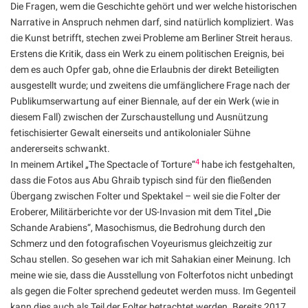
Die Fragen, wem die Geschichte gehört und wer welche historischen
Narrative in Anspruch nehmen darf, sind natürlich kompliziert. Was
die Kunst betrifft, stechen zwei Probleme am Berliner Streit heraus.
Erstens die Kritik, dass ein Werk zu einem politischen Ereignis, bei
dem es auch Opfer gab, ohne die Erlaubnis der direkt Beteiligten
ausgestellt wurde; und zweitens die umfänglichere Frage nach der
Publikumserwartung auf einer Biennale, auf der ein Werk (wie in
diesem Fall) zwischen der Zurschaustellung und Ausnützung
fetischisierter Gewalt einerseits und antikolonialer Sühne
andererseits schwankt.
4
In meinem Artikel „The Spectacle of Torture“
habe ich festgehalten,
dass die Fotos aus Abu Ghraib typisch sind für den fließenden
Übergang zwischen Folter und Spektakel – weil sie die Folter der
Eroberer, Militärberichte vor der US-Invasion mit dem Titel „Die
Schande Arabiens“, Masochismus, die Bedrohung durch den
Schmerz und den fotografischen Voyeurismus gleichzeitig zur
Schau stellen. So gesehen war ich mit Sahakian einer Meinung. Ich
meine wie sie, dass die Ausstellung von Folterfotos nicht unbedingt
als gegen die Folter sprechend gedeutet werden muss. Im Gegenteil
kann dies auch als Teil der Folter betrachtet werden. Bereits 2017