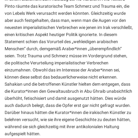
Pinto räumte das kuratorische Team Schmerz und Trauma ein, die
von Lebels Werk verursacht werden könnten. Gleichzeitig wurde
aber auch festgehalten, dass man, wenn man die Augen vor den
neuesten imperialistischen Verbrechen wie jenen im Irak verschließt,
einen kritischen Aspekt heutiger Politik ignorierte. In diesem
Statement schien das Vorurteil des „wehleidigen arabischen
Menschen“ durch, demgemäß Araber*innen „überempfindlich“
seien. Trotz Trauma und Schmerz müsse im Vordergrund stehen,
die politische Verurteilung imperialistischer Verbrechen
einzumahnen. Obwohl das im Interesse der Araber*innen sei,
können diese selbst das bedauerlicherweise nicht erkennen.
Sahakian und die betroffenen Künstler hielten dem entgegen, dass
die Kurator*innen den Gewaltausbruch in Abu Ghraib unabsichtlich
überhöht, fetischisiert und damit ausgenutzt hätten. Dies würde
auch dadurch belegt, dass die Opfer erst gar nicht gefragt wurden.
Darüber hinaus hätten die Kurator*innen die irakischen Künstler zu
belehren versucht, wie sie ihre eigene Geschichte zu deuten hätten,
während sie sich gleichzeitig mit ihrer antikolonialen Haltung
aufgespielt hätten.