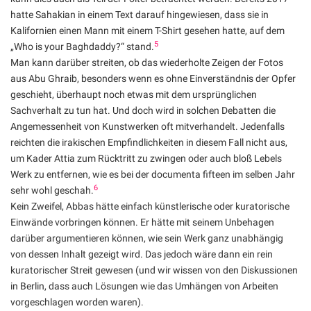
hatte Sahakian in einem Text darauf hingewiesen, dass sie in
Kalifornien einen Mann mit einem T-Shirt gesehen hatte, auf dem
5
„Who is your Baghdaddy?“ stand.
Man kann darüber streiten, ob das wiederholte Zeigen der Fotos
aus Abu Ghraib, besonders wenn es ohne Einverständnis der Opfer
geschieht, überhaupt noch etwas mit dem ursprünglichen
Sachverhalt zu tun hat. Und doch wird in solchen Debatten die
Angemessenheit von Kunstwerken oft mitverhandelt. Jedenfalls
reichten die irakischen Empfindlichkeiten in diesem Fall nicht aus,
um Kader Attia zum Rücktritt zu zwingen oder auch bloß Lebels
Werk zu entfernen, wie es bei der documenta fifteen im selben Jahr
6
sehr wohl geschah.
Kein Zweifel, Abbas hätte einfach künstlerische oder kuratorische
Einwände vorbringen können. Er hätte mit seinem Unbehagen
darüber argumentieren können, wie sein Werk ganz unabhängig
von dessen Inhalt gezeigt wird. Das jedoch wäre dann ein rein
kuratorischer Streit gewesen (und wir wissen von den Diskussionen
in Berlin, dass auch Lösungen wie das Umhängen von Arbeiten
vorgeschlagen worden waren).