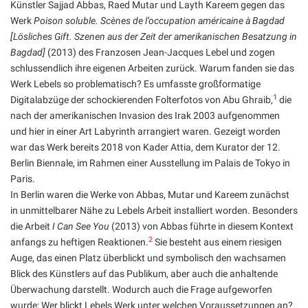
Künstler Sajjad Abbas, Raed Mutar und Layth Kareem gegen das
Werk
Poison soluble. Scènes de l’occupation américaine à Bagdad
[Lösliches Gift. Szenen aus der Zeit der amerikanischen Besatzung in
Bagdad]
(2013) des Franzosen Jean-Jacques Lebel und zogen
schlussendlich ihre eigenen Arbeiten zurück. Warum fanden sie das
Werk Lebels so problematisch? Es umfasste großformatige
1
Digitalabzüge der schockierenden Folterfotos von Abu Ghraib,
die
nach der amerikanischen Invasion des Irak 2003 aufgenommen
und hier in einer Art Labyrinth arrangiert waren. Gezeigt worden
war das Werk bereits 2018 von Kader Attia, dem Kurator der 12.
Berlin Biennale, im Rahmen einer Ausstellung im Palais de Tokyo in
Paris.
In Berlin waren die Werke von Abbas, Mutar und Kareem zunächst
in unmittelbarer Nähe zu Lebels Arbeit installiert worden. Besonders
die Arbeit
I Can See You
(2013) von Abbas führte in diesem Kontext
2
anfangs zu heftigen Reaktionen.
Sie besteht aus einem riesigen
Auge, das einen Platz überblickt und symbolisch den wachsamen
Blick des Künstlers auf das Publikum, aber auch die anhaltende
Überwachung darstellt. Wodurch auch die Frage aufgeworfen
wurde: Wer blickt Lebels Werk unter welchen Voraussetzungen an?