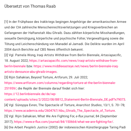
Übersetzt von Thomas Raab
[1] In der Frühphase des Irakkriegs begingen Angehörige der amerikanischen Armee
und der CIA zahlreiche Menschenrechtsverletzungen und Kriegsverbrechen an
Gefangenen der Haftanstalt Abu Ghraib. Dazu zählten körperliche Misshandlungen,
sexuelle Demütigung, körperliche und psychische Folter, Vergewaltigung sowie die
Tötung und Leichenschändung von Manadel al-Jamadi. Die Delikte wurden im April
2004 durch Berichte auf CBS News öffentlich bekannt.
[2] Vgl. Pamela Wong, Iraqi Artists Withdraw from Berlin Biennale,
Artasiapacific
,
18. August 2022;
https://artasiapacific.com/news/iraqi-artists-withdraw-from-
berlin-biennale
bzw.
https://www.middleeasteye.net/news/berlin-biennale-iraq-
artists-denounce-abu-ghraib-images
.
[3] Rijin Sahakian, Beyond Torture,
Artforum
, 29. Juli 2022;
https://www.artforum.com/columns/regarding-torture-at-the-berlin-biennale-
251959/
; die Replik der Biennale darauf findet sich hier:
https://12.berlinbiennale.de/de/wp-
content/uploads/sites/2/2022/08/BB12_Statement-Berlin-Biennale_DE.pdf?x79073
.
[4] Vgl. Süreyyya Evren, The Spectacle of Torture,
Anarchist Studies
, 13/1, S. 70–78;
https://www.academia.edu/2604767/Abu_Ghraib_The_Spectacle_of_Torture
.
[5] Vgl. Rijin Sahakian, What We Are Fighting For,
e-flux journal
, 84 (September
2017);
https://www.e-flux.com/journal/84/150664/what-we-are-fighting-for/
.
[6] Die Arbeit
People’s Justice
(2002) der indonesischen Künstlergruppe Taring Padi