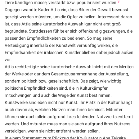
3
Tiere bändigen müsse, verstärkt bzw. popularisiert würden.
Dagegen wandte Kader Attia ein, dass Bilder der Gewalt bewusst
gezeigt werden müssten, um die Opfer zu heilen. Interessant daran
ist, dass Attia seine kuratorische Auswahl gar nicht erst groß
begründete. Stattdessen fühlte er sich offenkundig gezwungen, die
passenden Empfindlichkeiten zu bedienen. So mag seine
Verteidigung innerhalb der Kunstwelt vernünftig wirken, die
Empfindsamkeit der irakischen Künstler blieben dabei jedoch außen
vor.
Attia rechtfertigte seine kuratorische Auswahl nicht mit den Meriten
der Werke oder gar dem Gesamtzusammenhang der Ausstellung,
sondern politisch bzw. gesellschaftlich. Das zeigt, wie wichtig
politische Empfindlichkeiten sind, die in Kulturkämpfen
mitschwingen und auch die Wege der Kunst bestimmen.
Kunstwerke sind eben nicht nur Kunst. Ihr Platz in der Kultur hängt
auch davon ab, welchen Nutzen man ihnen beimisst. Mitunter
können sie auch allein aufgrund ihres fehlenden Nutzwerts entfernt
werden. Und mitunter muss man sie auch aufgrund ihres Nutzens
verteidigen, wenn sie nicht entfernt werden sollen.
In einem Statement zum Rückzug der Ko-Kuratorin Ana Teixeira