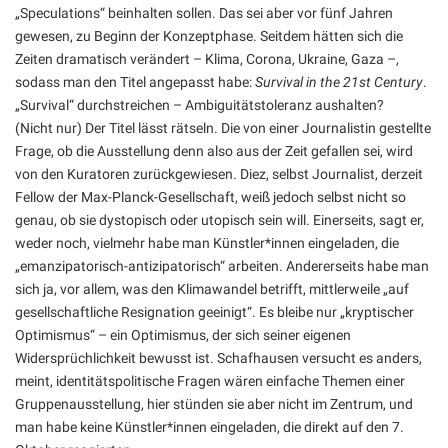
„Speculations“ beinhalten sollen. Das sei aber vor fünf Jahren
gewesen, zu Beginn der Konzeptphase. Seitdem hätten sich die
Zeiten dramatisch verändert – Klima, Corona, Ukraine, Gaza –,
sodass man den Titel angepasst habe:
Survival in the 21st Century
.
„Survival“ durchstreichen – Ambiguitätstoleranz aushalten?
(Nicht nur) Der Titel lässt rätseln. Die von einer Journalistin gestellte
Frage, ob die Ausstellung denn also aus der Zeit gefallen sei, wird
von den Kuratoren zurückgewiesen. Diez, selbst Journalist, derzeit
Fellow der Max-Planck-Gesellschaft, weiß jedoch selbst nicht so
genau, ob sie dystopisch oder utopisch sein will. Einerseits, sagt er,
weder noch, vielmehr habe man Künstler*innen eingeladen, die
„emanzipatorisch-antizipatorisch“ arbeiten. Andererseits habe man
sich ja, vor allem, was den Klimawandel betrifft, mittlerweile „auf
gesellschaftliche Resignation geeinigt“. Es bleibe nur „kryptischer
Optimismus“ – ein Optimismus, der sich seiner eigenen
Widersprüchlichkeit bewusst ist. Schafhausen versucht es anders,
meint, identitätspolitische Fragen wären einfache Themen einer
Gruppenausstellung, hier stünden sie aber nicht im Zentrum, und
man habe keine Künstler*innen eingeladen, die direkt auf den 7.