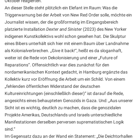
Oktober reagierten.
An dieser Stelle steht plötzlich ein Elefant im Raum: Was die
Triggerwarnung bei der Arbeit von New Red Order solle, möchte ein
Journalist wissen, der die großformatig im Eingangsbereich
platzierte Installation
Dexter and Sinister
(2023) des New Yorker
indigenen Kunstkollektivs wohl schon gesehen hat. Die Skulptur
eines Bibers unterhält sich hier mit einem Baum über Landnahme
als Kolonialverbrechen. „Give it back!“, heißt es da sloganhaft,
weiter ist die Rede von Dekolonisierung und einer „Future of
Reparations“. Offensichtlich war dies zunächst für den
nordamerikanischen Kontext gedacht, in Hamburg ergänzte das
Kollektiv kurz vor Eröffnung die Arbeit um ein Schild. Von einem
„fehlenden öffentlichen Widerstand der deutschen
Kultureinrichtungen (einschließlich dieser)“ ist darauf die Rede,
angesichts eines behaupteten Genozids in Gaza. Und: „Aus unserer
Sicht ist es wichtig, deutlich zu machen, dass die genozidalen
Projekte Amerikas, Deutschlands und Israels unterschiedliche
Manifestationen derselben perversen suprematistischen Logik
sind.“
Im Gegensatz dazu an der Wand ein Statement: „Die Deichtorhallen