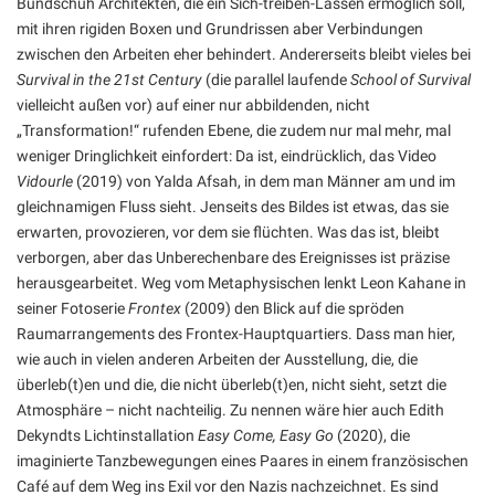
Bundschuh Architekten, die ein Sich-treiben-Lassen ermöglich soll,
mit ihren rigiden Boxen und Grundrissen aber Verbindungen
zwischen den Arbeiten eher behindert. Andererseits bleibt vieles bei
Survival in the 21st Century
(die parallel laufende
School of Survival
vielleicht außen vor) auf einer nur abbildenden, nicht
„Transformation!“ rufenden Ebene, die zudem nur mal mehr, mal
weniger Dringlichkeit einfordert: Da ist, eindrücklich, das Video
Vidourle
(2019) von Yalda Afsah, in dem man Männer am und im
gleichnamigen Fluss sieht. Jenseits des Bildes ist etwas, das sie
erwarten, provozieren, vor dem sie flüchten. Was das ist, bleibt
verborgen, aber das Unberechenbare des Ereignisses ist präzise
herausgearbeitet. Weg vom Metaphysischen lenkt Leon Kahane in
seiner Fotoserie
Frontex
(2009) den Blick auf die spröden
Raumarrangements des Frontex-Hauptquartiers. Dass man hier,
wie auch in vielen anderen Arbeiten der Ausstellung, die, die
überleb(t)en und die, die nicht überleb(t)en, nicht sieht, setzt die
Atmosphäre – nicht nachteilig. Zu nennen wäre hier auch Edith
Dekyndts Lichtinstallation
Easy Come, Easy Go
(2020), die
imaginierte Tanzbewegungen eines Paares in einem französischen
Café auf dem Weg ins Exil vor den Nazis nachzeichnet. Es sind