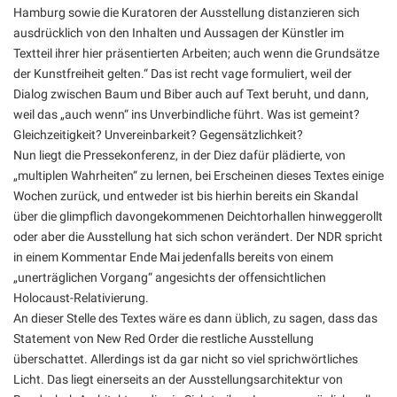
Hamburg sowie die Kuratoren der Ausstellung distanzieren sich
ausdrücklich von den Inhalten und Aussagen der Künstler im
Textteil ihrer hier präsentierten Arbeiten; auch wenn die Grundsätze
der Kunstfreiheit gelten.“ Das ist recht vage formuliert, weil der
Dialog zwischen Baum und Biber auch auf Text beruht, und dann,
weil das „auch wenn“ ins Unverbindliche führt. Was ist gemeint?
Gleichzeitigkeit? Unvereinbarkeit? Gegensätzlichkeit?
Nun liegt die Pressekonferenz, in der Diez dafür plädierte, von
„multiplen Wahrheiten“ zu lernen, bei Erscheinen dieses Textes einige
Wochen zurück, und entweder ist bis hierhin bereits ein Skandal
über die glimpflich davongekommenen Deichtorhallen hinweggerollt
oder aber die Ausstellung hat sich schon verändert. Der NDR spricht
in einem Kommentar Ende Mai jedenfalls bereits von einem
„unerträglichen Vorgang“ angesichts der offensichtlichen
Holocaust-Relativierung.
An dieser Stelle des Textes wäre es dann üblich, zu sagen, dass das
Statement von New Red Order die restliche Ausstellung
überschattet. Allerdings ist da gar nicht so viel sprichwörtliches
Licht. Das liegt einerseits an der Ausstellungsarchitektur von