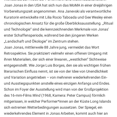
Joan Jonas in den USA hat sich nun das MoMA in einer dreijährigen
Vorbereitungszeit angenommen. Ana Janevski als verantwortliche
Kuratorin entwickelte mit Lilia Rocio Taboada und Gee Wesley einen
chronologischen Ansatz für die große Überblicksausstellung. „Ritual
und Technologie“ sind die kennzeichnenden Merkmale von Jonas’
erster Schaffensperiode, während bei den jüngeren Werken
„Landschaft und Ökologie“ im Zentrum stehen.
Joan Jonas, mittlerweile 88 Jahre jung, vermeidet das Wort
Retrospektive. Sie praktiziert vielmehr einen offenen Umgang mit
ihren Materialien, der sich einer linearen, „westlichen“ Sichtweise
entgegenstellt. Wie Jorge Luis Borges, den sie als wichtigen frühen
literarischen Einfluss nennt, ist sie von der Idee von Unendlichkeit
und Variation angetrieben – von mehreren wiederkehrenden Ein-
und Ausstiegspunkten anstelle eines einzigen Anfangs und Endes.
Schon im Foyer der Ausstellung wird man von der Großprojektion
des 16-mm-Films
Wind
(1968, Kamera: Peter Campus) förmlich
mitgerissen, in welcher Performer*innen an der Küste Long Islands
sich extremen Wetterbedingungen aussetzen. Der Spiegel, ein
wiederkehrendes Element in Jonas Arbeiten, kommt auch hier an