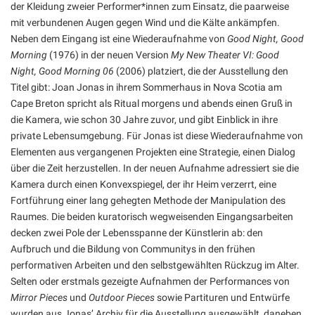
der Kleidung zweier Performer*innen zum Einsatz, die paarweise
mit verbundenen Augen gegen Wind und die Kälte ankämpfen.
Neben dem Eingang ist eine Wiederaufnahme von
Good Night, Good
Morning
(1976) in der neuen Version
My New Theater VI: Good
Night, Good Morning 06
(2006) platziert, die der Ausstellung den
Titel gibt: Joan Jonas in ihrem Sommerhaus in Nova Scotia am
Cape Breton spricht als Ritual morgens und abends einen Gruß in
die Kamera, wie schon 30 Jahre zuvor, und gibt Einblick in ihre
private Lebensumgebung. Für Jonas ist diese Wiederaufnahme von
Elementen aus vergangenen Projekten eine Strategie, einen Dialog
über die Zeit herzustellen. In der neuen Aufnahme adressiert sie die
Kamera durch einen Konvexspiegel, der ihr Heim verzerrt, eine
Fortführung einer lang gehegten Methode der Manipulation des
Raumes. Die beiden kuratorisch wegweisenden Eingangsarbeiten
decken zwei Pole der Lebensspanne der Künstlerin ab: den
Aufbruch und die Bildung von Communitys in den frühen
performativen Arbeiten und den selbstgewählten Rückzug im Alter.
Selten oder erstmals gezeigte Aufnahmen der Performances von
Mirror Pieces
und
Outdoor Pieces
sowie Partituren und Entwürfe
wurden aus Jonas’ Archiv für die Ausstellung ausgewählt, daneben