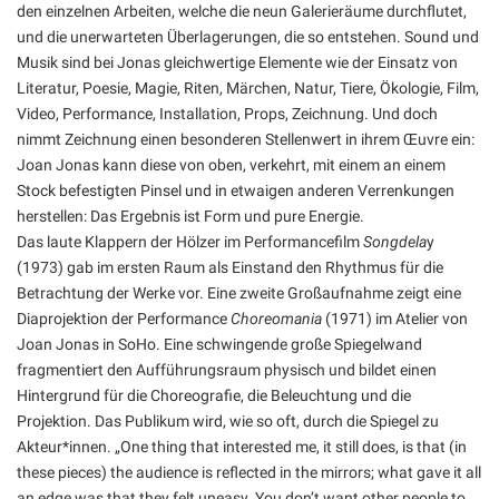
den einzelnen Arbeiten, welche die neun Galerieräume durchflutet,
und die unerwarteten Überlagerungen, die so entstehen. Sound und
Musik sind bei Jonas gleichwertige Elemente wie der Einsatz von
Literatur, Poesie, Magie, Riten, Märchen, Natur, Tiere, Ökologie, Film,
Video, Performance, Installation, Props, Zeichnung. Und doch
nimmt Zeichnung einen besonderen Stellenwert in ihrem Œuvre ein:
Joan Jonas kann diese von oben, verkehrt, mit einem an einem
Stock befestigten Pinsel und in etwaigen anderen Verrenkungen
herstellen: Das Ergebnis ist Form und pure Energie.
Das laute Klappern der Hölzer im Performancefilm
Songdela
y
(1973) gab im ersten Raum als Einstand den Rhythmus für die
Betrachtung der Werke vor. Eine zweite Großaufnahme zeigt eine
Diaprojektion der Performance
Choreomania
(1971) im Atelier von
Joan Jonas in SoHo. Eine schwingende große Spiegelwand
fragmentiert den Aufführungsraum physisch und bildet einen
Hintergrund für die Choreografie, die Beleuchtung und die
Projektion. Das Publikum wird, wie so oft, durch die Spiegel zu
Akteur*innen. „One thing that interested me, it still does, is that (in
these pieces) the audience is reflected in the mirrors; what gave it all
an edge was that they felt uneasy. You don’t want other people to