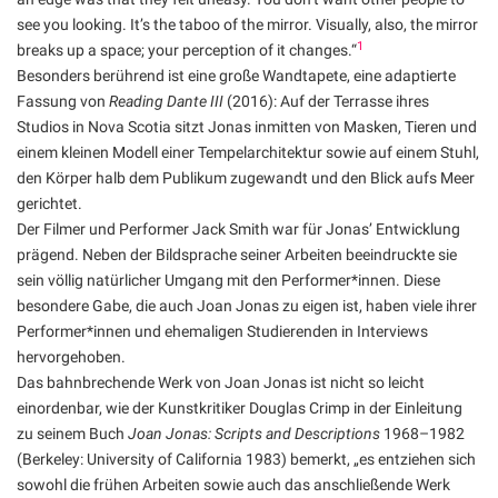
see you looking. It’s the taboo of the mirror. Visually, also, the mirror
1
breaks up a space; your perception of it changes.“
Besonders berührend ist eine große Wandtapete, eine adaptierte
Fassung von
Reading Dante III
(2016): Auf der Terrasse ihres
Studios in Nova Scotia sitzt Jonas inmitten von Masken, Tieren und
einem kleinen Modell einer Tempelarchitektur sowie auf einem Stuhl,
den Körper halb dem Publikum zugewandt und den Blick aufs Meer
gerichtet.
Der Filmer und Performer Jack Smith war für Jonas’ Entwicklung
prägend. Neben der Bildsprache seiner Arbeiten beeindruckte sie
sein völlig natürlicher Umgang mit den Performer*innen. Diese
besondere Gabe, die auch Joan Jonas zu eigen ist, haben viele ihrer
Performer*innen und ehemaligen Studierenden in Interviews
hervorgehoben.
Das bahnbrechende Werk von Joan Jonas ist nicht so leicht
einordenbar, wie der Kunstkritiker Douglas Crimp in der Einleitung
zu seinem Buch
Joan Jonas: Scripts and Descriptions
1968–1982
(Berkeley: University of California 1983) bemerkt, „es entziehen sich
sowohl die frühen Arbeiten sowie auch das anschließende Werk