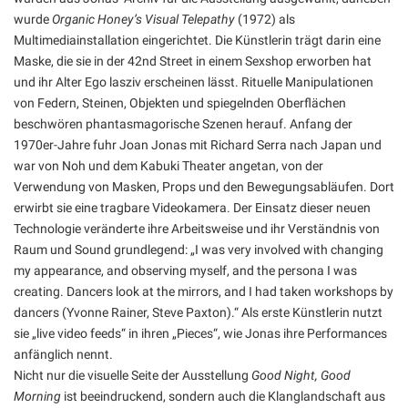
wurde
Organic Honey’s Visual Telepathy
(1972) als
Multimediainstallation eingerichtet. Die Künstlerin trägt darin eine
Maske, die sie in der 42nd Street in einem Sexshop erworben hat
und ihr Alter Ego lasziv erscheinen lässt. Rituelle Manipulationen
von Federn, Steinen, Objekten und spiegelnden Oberflächen
beschwören phantasmagorische Szenen herauf. Anfang der
1970er-Jahre fuhr Joan Jonas mit Richard Serra nach Japan und
war von Noh und dem Kabuki Theater angetan, von der
Verwendung von Masken, Props und den Bewegungsabläufen. Dort
erwirbt sie eine tragbare Videokamera. Der Einsatz dieser neuen
Technologie veränderte ihre Arbeitsweise und ihr Verständnis von
Raum und Sound grundlegend: „I was very involved with changing
my appearance, and observing myself, and the persona I was
creating. Dancers look at the mirrors, and I had taken workshops by
dancers (Yvonne Rainer, Steve Paxton).“ Als erste Künstlerin nutzt
sie „live video feeds“ in ihren „Pieces“, wie Jonas ihre Performances
anfänglich nennt.
Nicht nur die visuelle Seite der Ausstellung
Good Night, Good
Morning
ist beeindruckend, sondern auch die Klanglandschaft aus