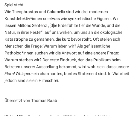
Spiel steht.
Wie Theophrastos und Columella sind wir drei modernen
Kunstdetektiv*innen so etwas wie synkretistische Figuren. Wir
lassen Miltons Sentenz „[d]ie Erde fühlte tief die Wunde, und die
1
Natur, in ihrer Feste“
auf uns wirken, um uns an die ökologische
Katastrophe zu gemahnen, die kurz bevorsteht. Oft stellen sich
Menschen die Frage: Warum leben wir? Als geflissentliche
Patholog*innen suchen wir die Antwort auf eine andere Frage:
Warum sterben wir? Der erste Eindruck, den das Publikum beim
Betreten unserer Ausstellung bekommt, wird wohl sein, dass unsere
Floral Whispers
ein charmantes, buntes Statement sind. In Wahrheit
jedoch sind sie ein Hilfeschrei.
Übersetzt von Thomas Raab
[1] John Milton,
Das verlorene Paradies
[1667], übersetzt von Adolf Böttger.