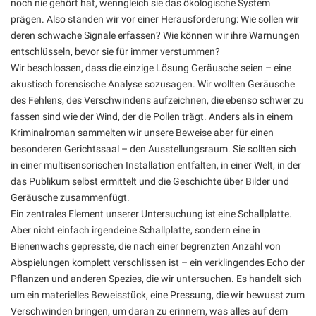
noch nie gehört hat, wenngleich sie das ökologische System
prägen. Also standen wir vor einer Herausforderung: Wie sollen wir
deren schwache Signale erfassen? Wie können wir ihre Warnungen
entschlüsseln, bevor sie für immer verstummen?
Wir beschlossen, dass die einzige Lösung Geräusche seien – eine
akustisch forensische Analyse sozusagen. Wir wollten Geräusche
des Fehlens, des Verschwindens aufzeichnen, die ebenso schwer zu
fassen sind wie der Wind, der die Pollen trägt. Anders als in einem
Kriminalroman sammelten wir unsere Beweise aber für einen
besonderen Gerichtssaal – den Ausstellungsraum. Sie sollten sich
in einer multisensorischen Installation entfalten, in einer Welt, in der
das Publikum selbst ermittelt und die Geschichte über Bilder und
Geräusche zusammenfügt.
Ein zentrales Element unserer Untersuchung ist eine Schallplatte.
Aber nicht einfach irgendeine Schallplatte, sondern eine in
Bienenwachs gepresste, die nach einer begrenzten Anzahl von
Abspielungen komplett verschlissen ist – ein verklingendes Echo der
Pflanzen und anderen Spezies, die wir untersuchen. Es handelt sich
um ein materielles Beweisstück, eine Pressung, die wir bewusst zum
Verschwinden bringen, um daran zu erinnern, was alles auf dem