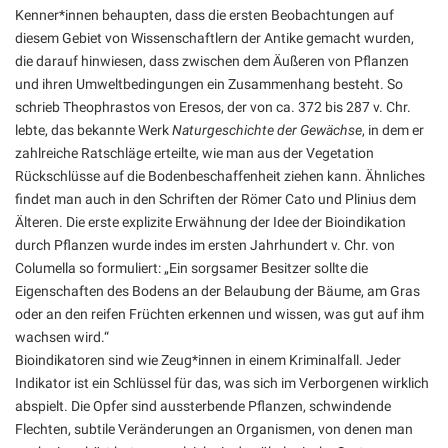
Kenner*innen behaupten, dass die ersten Beobachtungen auf
diesem Gebiet von Wissenschaftlern der Antike gemacht wurden,
die darauf hinwiesen, dass zwischen dem Äußeren von Pflanzen
und ihren Umweltbedingungen ein Zusammenhang besteht. So
schrieb Theophrastos von Eresos, der von ca. 372 bis 287 v. Chr.
lebte, das bekannte Werk
Naturgeschichte der Gewächse
, in dem er
zahlreiche Ratschläge erteilte, wie man aus der Vegetation
Rückschlüsse auf die Bodenbeschaffenheit ziehen kann. Ähnliches
findet man auch in den Schriften der Römer Cato und Plinius dem
Älteren. Die erste explizite Erwähnung der Idee der Bioindikation
durch Pflanzen wurde indes im ersten Jahrhundert v. Chr. von
Columella so formuliert: „Ein sorgsamer Besitzer sollte die
Eigenschaften des Bodens an der Belaubung der Bäume, am Gras
oder an den reifen Früchten erkennen und wissen, was gut auf ihm
wachsen wird.“
Bioindikatoren sind wie Zeug*innen in einem Kriminalfall. Jeder
Indikator ist ein Schlüssel für das, was sich im Verborgenen wirklich
abspielt. Die Opfer sind aussterbende Pflanzen, schwindende
Flechten, subtile Veränderungen an Organismen, von denen man