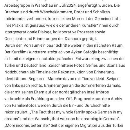
Arbeitsgruppe in Warschau im Juli 2024, angefertigt wurden. Die
Drachen sind durch Wäscheklammern, Draht und Schnüren
miteinander verbunden, formen einen Moment der Gemeinschaft.
Ihre Praxis ist genauso wie die der anderen Künstler*innen durch
intergenerationale Dialoge, kollaborative Prozesse sowie
Geschichte und Erinnerungen der Diaspora geprägt.
Durch den Vorraum ein paar Schritte weiter in den nächsten Raum.
Der Kurzfilm
Hundstern steigt ab
von Aykan Safoğlu beschäftigt
sich mit der eigenen, autobiografischen Entwurzelung zwischen der
Türkei und Deutschland. Zerschnittene Fotos, Selfies und Scans aus
Notizbüchern als Timeline der Rekonstruktion von Erinnerung,
Identität und Begehren. Manche davon mit Tixo verklebt. Swipen
von links nach rechts. Erinnerungen an die Sommerferien damals,
die er mit seinen Eltern auf der nordägäischen Insel Imbros
verbrachte als Erzählung aus dem Off. Fragmente aus dem Archiv
von Familienfotos werden durch die Ein- und Durchschnitte
rekonstruiert. „The Fact that my whole family spoke German in my
dreams“ und der Wunsch „that we soon be dreaming in German“.
„More income, better life.“ Seit der eigenen Migration aus der Türkei