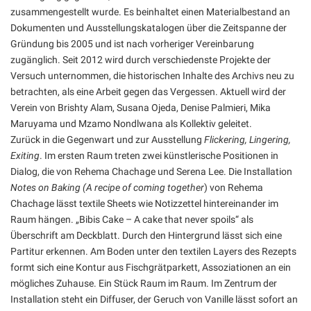
zusammengestellt wurde. Es beinhaltet einen Materialbestand an
Dokumenten und Ausstellungskatalogen über die Zeitspanne der
Gründung bis 2005 und ist nach vorheriger Vereinbarung
zugänglich. Seit 2012 wird durch verschiedenste Projekte der
Versuch unternommen, die historischen Inhalte des Archivs neu zu
betrachten, als eine Arbeit gegen das Vergessen. Aktuell wird der
Verein von Brishty Alam, Susana Ojeda, Denise Palmieri, Mika
Maruyama und Mzamo Nondlwana als Kollektiv geleitet.
Zurück in die Gegenwart und zur Ausstellung
Flickering, Lingering,
Exiting
. Im ersten Raum treten zwei künstlerische Positionen in
Dialog, die von Rehema Chachage und Serena Lee. Die Installation
Notes on Baking (A recipe of coming together
) von Rehema
Chachage lässt textile Sheets wie Notizzettel hintereinander im
Raum hängen. „Bibis Cake – A cake that never spoils“ als
Überschrift am Deckblatt. Durch den Hintergrund lässt sich eine
Partitur erkennen. Am Boden unter den textilen Layers des Rezepts
formt sich eine Kontur aus Fischgrätparkett, Assoziationen an ein
mögliches Zuhause. Ein Stück Raum im Raum. Im Zentrum der
Installation steht ein Diffuser, der Geruch von Vanille lässt sofort an