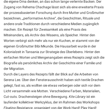
die eigene Oma denken, an das schon lange verlernte Backen. Der
Zugang von Rehema Chachage lässt sich als eine erweiterte Praxis
der prozessbasierten Forschung durch ihre Mutter und Großmutter
bezeichnen, „performative Archive“, die Geschichten, Rituale und
andere orale Traditionen durch verschiedene Medien zugänglich
machen. Ein Rezept für Zweisamkeit als eine Praxis des
Miteinanders, als Archiv des Wissens, als Speicher. Hinter den
Worten verbirgt sich mehr als nur ein Kuchen, er stammt von der
eigenen Großmutter Bibi Mkunde. Die Hausarbeit wurde in der
Kolonialzeit in Tansania zur Strategie des Überlebens. Hinter den
einfachen Worten und Mengenangaben eines Rezepts zeigt sich die
Biografie als persönliches Archiv der Geschichte einer Familie und
der Migration.
Durch die Layers des Rezepts fällt der Blick auf die Arbeiten von
Serena Lee. Über den Fensterausschnitt haben sich textile Drachen
gelegt, fast so, als wollten sie etwas verbergen oder sich vor dem
Licht versammeln wie Motten. Verschiedene Farben, Materialien,
Cut-outs. Drachensteigen ohne Bewegung.
Kite Library
ist ein
laufender kollektiver Werkzyklus, der im Rahmen des Workshops
Floating Resistance
, organisiert von der Work Hard! Play Hard!