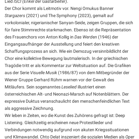
Lied
ISCI (Enkel der Gastarbeiter)
.
Der Chor kommt als Leitmotiv vor. Nengi Omukus Banner
Stargazers
(2021) und The Symphony (2023), gemalt auf
vorkolonialer, nigerianischer Sanyan-Seide, zeigen Gruppen, die sich
für faire Stimmrechte starkmachen. Ebenso ist die Repräsentation
des Frauenchors von Anton Kollig in
Das Werden
(1946) der
Eingangsaufhänger der Ausstellung und feiert den kreativen
Schaffungsprozess an sich. Wie ein Demozug versinnbildlicht der
Chor eine kollektive Bewegung lautmalerisch. In der griechischen
Tragödie tritt er als Kommentar zur Weltsituation auf. Die Grafiken
aus der Serie
Visuelle Musik
(1986/87) von dem Mitbegründer der
Wiener Gruppe Gerhard Rühm warnen vor der Gewalt des
Mitläufers. Sein sogenanntes
Leselied
illustriert einen
österreichischen Alt- und Neonazi-Marsch auf Notenblättern. Der
expressive Duktus veranschaulicht den menschenfeindlichen Text
als aggressive Zeichnung.
Wir leben in Zeiten, wo die Kunst des Zuhörens gefragt ist: Deep
Listening. Gleichzeitig erscheinen neue Protestlieder und
Verbindungen notwendig aufgrund von akuten Kriegssituationen
und Klimawandel. Chto Delat inszeniert die sozialen Medien als
Oper