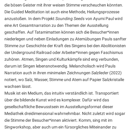
die bösen Geister mit ihrer weisen Stimme verscheuchen könnten.
Die Guided Meditation ist auch eine Methode, Heilungsprozesse
anzustoßen. In dem Projekt
Sounding Seeds
von Ayumi Paul wird
eine Art Gesamtnarration zu den Themen der Ausstellung
geschaffen. Auf Tatamimatten können sich die Besucher*innen
niederlegen und neben Einladungen zu Atemübungen Pauls sanfter
Stimme zur Geschichte der Kraft des Singens bei den Abolitionisten
der Underground Railroad oder Arbeiter*innen gegen Faschismus
zuhören. Atmen, Singen und Kulturkämpfe sind eng verbunden,
darum ist Singen lebensnotwendig. Melancholisch wird Pauls
Narration auch in ihren minimalen Zeichnungen
Salzlieder
(2022)
notiert, wo Salz, Wasser, Stimme und Atem auf Papier Salzkristalle
wachsen lässt.
Musik ist ein Medium, das intuitiv verständlich ist. Transportiert
über die bildende Kunst wird es komplexer. Dafür wird das
gesellschaftliche Bewusstsein im Ausstellungsformat dieser
Mediathek dreidimensional wahrnehmbar. Nicht zuletzt wird sogar
die Stimme der Besucher*innen aktiviert. Komm, sing mit im
Singworkshop, aber auch um ein fürsorgliches Miteinander zu