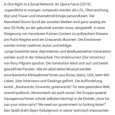
in One Night in a Social Network: An Opera-Farce
(2019).
Jugendliche in orangen Jumpsuits werden als LOL, Überraschung,
Wut und Trauer und Internettroll Emojis personifiziert. Der
Newsfeed-Doom-Scroll der sozialen Medien wird ganz analog als
eine 3D-Rolle, an der gekurbelt werden muss, dargestellt. In einer
Steigerung von harmlosen Katzen-Content zu politischem Dissens
am Putin-Regime wird ein Crescendo illustriert. Die Emotionen
werden immer reaktiver, lauter und kehliger.
Junge Gesichter einer deprimierten und desillusionierten Generation
werden auch in der Videoarbeit
The Undercurrent (Der Unterton)
von Rory Pilgram spürbar. Die Generation lehnt sich auf und bietet
gewaltfreie Parolen. Wie ein abstraktes Musical werden
amerikanische Klimaaktivist*innen aus Boise, Idaho, USA, beim WG-
Leben, über Interviews und Gesänge gefilmt. Die Aufforderung
lautet: „Backwards, forwards, greenwards“ für eine gesündere Welt,
sowohl politisch, ökonomisch als auch sozial. Die Gruppe queerer
Hausgenoss*innen schreit selbstermächtigt in die Einöde: „How far
can your voice carry? We need our government to fucking listen!“
Den Spieß dreht Dejan Kaludjerović in seiner technisch imposanten