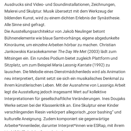
Ausdrucks sind Video- und Soundinstallationen, Zeichnungen,
Malerei und Skulptur. Musik übersetzt mit dem Werkzeug der
bildenden Kunst, wird zu einem dichten Erlebnis der Synästhesie.
Alle Sinne sind gefragt.
Die Ausstellungsarchitektur von Jakob Neulinger betont
Bühnenelemente wie blaue Samtvorhänge, eigene abgedunkelte
Kinoräume, um einzelne Arbeiten hörbar zu machen. Christian
Jankowskis Karaokekammer
The Day We Met
(2003) lädt zum
Mitsingen ein. Ein rundes Podium bietet zugleich Plattform und
Sitzplatz, um zum Beispiel
Maria Lassnig Kantate
(1992) zu
lauschen. Die Melodie eines Dienstmädchenlieds wird als Animation
neu interpretiert, damit setzt sie sich ein musikalisches Denkmal zu
ihrem künstlerischen Leben. Mit der Ausnahme von Lassnigs Arbeit
legt die Ausstellung jedoch insgesamt Wert auf kollektive
Interpretationen für gesellschaftliche Veränderungen. Ines Doujaks
Werke setzen bei der Klassenkritik an. Eine Skulptur einer Kinder
verschlingenden Riesin verkörpert allegorisch „poor bashing“ und
kulturelle Aneignung. Zudem komponiert sie gegenwärtige
Arbeiter*innenlieder, darunter Interpret*innen wie ESRap, mit ihrem