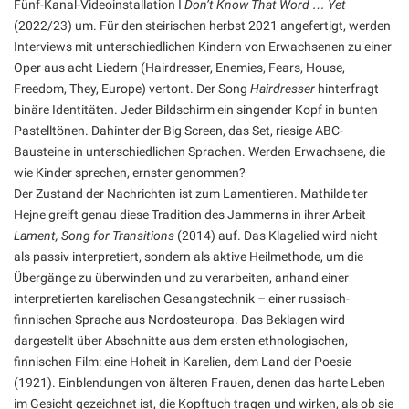
Fünf-Kanal-Videoinstallation I
Don’t Know That Word … Yet
(2022/23) um. Für den steirischen herbst 2021 angefertigt, werden
Interviews mit unterschiedlichen Kindern von Erwachsenen zu einer
Oper aus acht Liedern (Hairdresser, Enemies, Fears, House,
Freedom, They, Europe) vertont. Der Song
Hairdresser
hinterfragt
binäre Identitäten. Jeder Bildschirm ein singender Kopf in bunten
Pastelltönen. Dahinter der Big Screen, das Set, riesige ABC-
Bausteine in unterschiedlichen Sprachen. Werden Erwachsene, die
wie Kinder sprechen, ernster genommen?
Der Zustand der Nachrichten ist zum Lamentieren. Mathilde ter
Hejne greift genau diese Tradition des Jammerns in ihrer Arbeit
Lament, Song for Transitions
(2014) auf. Das Klagelied wird nicht
als passiv interpretiert, sondern als aktive Heilmethode, um die
Übergänge zu überwinden und zu verarbeiten, anhand einer
interpretierten karelischen Gesangstechnik – einer russisch-
finnischen Sprache aus Nordosteuropa. Das Beklagen wird
dargestellt über Abschnitte aus dem ersten ethnologischen,
finnischen Film: eine Hoheit in Karelien, dem Land der Poesie
(1921). Einblendungen von älteren Frauen, denen das harte Leben
im Gesicht gezeichnet ist, die Kopftuch tragen und wirken, als ob sie