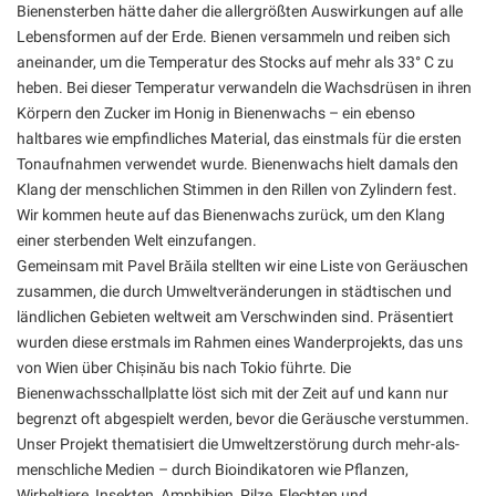
Bienensterben hätte daher die allergrößten Auswirkungen auf alle
Lebensformen auf der Erde. Bienen versammeln und reiben sich
aneinander, um die Temperatur des Stocks auf mehr als 33° C zu
heben. Bei dieser Temperatur verwandeln die Wachsdrüsen in ihren
Körpern den Zucker im Honig in Bienenwachs – ein ebenso
haltbares wie empfindliches Material, das einstmals für die ersten
Tonaufnahmen verwendet wurde. Bienenwachs hielt damals den
Klang der menschlichen Stimmen in den Rillen von Zylindern fest.
Wir kommen heute auf das Bienenwachs zurück, um den Klang
einer sterbenden Welt einzufangen.
Gemeinsam mit Pavel Brăila stellten wir eine Liste von Geräuschen
zusammen, die durch Umweltveränderungen in städtischen und
ländlichen Gebieten weltweit am Verschwinden sind. Präsentiert
wurden diese erstmals im Rahmen eines Wanderprojekts, das uns
von Wien über Chișinău bis nach Tokio führte. Die
Bienenwachsschallplatte löst sich mit der Zeit auf und kann nur
begrenzt oft abgespielt werden, bevor die Geräusche verstummen.
Unser Projekt thematisiert die Umweltzerstörung durch mehr-als-
menschliche Medien – durch Bioindikatoren wie Pflanzen,
Wirbeltiere, Insekten, Amphibien, Pilze, Flechten und