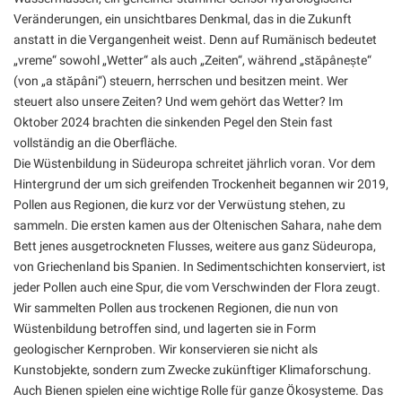
Veränderungen, ein unsichtbares Denkmal, das in die Zukunft
anstatt in die Vergangenheit weist. Denn auf Rumänisch bedeutet
„vreme“ sowohl „Wetter“ als auch „Zeiten“, während „stăpânește“
(von „a stăpâni“) steuern, herrschen und besitzen meint. Wer
steuert also unsere Zeiten? Und wem gehört das Wetter? Im
Oktober 2024 brachten die sinkenden Pegel den Stein fast
vollständig an die Oberfläche.
Die Wüstenbildung in Südeuropa schreitet jährlich voran. Vor dem
Hintergrund der um sich greifenden Trockenheit begannen wir 2019,
Pollen aus Regionen, die kurz vor der Verwüstung stehen, zu
sammeln. Die ersten kamen aus der Oltenischen Sahara, nahe dem
Bett jenes ausgetrockneten Flusses, weitere aus ganz Südeuropa,
von Griechenland bis Spanien. In Sedimentschichten konserviert, ist
jeder Pollen auch eine Spur, die vom Verschwinden der Flora zeugt.
Wir sammelten Pollen aus trockenen Regionen, die nun von
Wüstenbildung betroffen sind, und lagerten sie in Form
geologischer Kernproben. Wir konservieren sie nicht als
Kunstobjekte, sondern zum Zwecke zukünftiger Klimaforschung.
Auch Bienen spielen eine wichtige Rolle für ganze Ökosysteme. Das