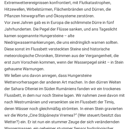
Extremwetterereignissen konfrontiert, mit Flutkatastrophen,
Hitzewellen, Wirbelstürmen, Flächenbränden und Dürren, die
Pflanzen hinwegraffen und Ökosysteme zerstören.
Vor zwei Jahren gab es in Europa die schlimmste Dürre in fünf
Jahrhunderten. Die Pegel der Flüsse sanken, und ans Tageslicht
kamen sogenannte Hungersteine – alte
Niedrigwassermarkierungen, die uns eindringlich warnen sollten.
Diese sonst im Flussbett versteckten Steine sind historische
meteorologische Chroniken, Stimmen aus der Vergangenheit, die
erst zum Vorschein kommen, wenn der Wasserpegel sinkt – in Stein
gehauene Warnungen.
Wir ließen uns davon anregen, dass Hungersteine
Wettervorhersagen der anderen Art machen. In den dürren Weiten
der Sahara Olteniei im Süden Rumäniens fanden wir ein trockenes
Flussbett, in dem nur noch Steine lagen. Wir nahmen zwei davon mit
nach Westrumänien und versenkten sie im Flussbett der Timiș,
deren Wässer noch gleichmäßig strömten. In einen Stein gravierten
wir die Worte „Cine Stăpânește Vremea?“ (Wer steuert/besitzt das
Wetter?) ein. Er ist nun ein stummer Zeuge der sich verändernden
Wassermassen, ein geheimer stummer Sensor hydrologischer