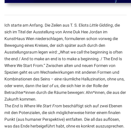
Ich starte am Anfang. Die Zeilen aus T. S. Eliots
Little Gidding
, die
sich im Titel der Ausstellung von Anne Duk Hee Jordan im
KunstHaus Wien niederschlagen, formulieren schon vorweg die
Bewegung eines Kreises, der sich später auch durch den
Ausstellungsraum legen wird: „What we call the beginning is often
the end / And to make an end is to make a beginning. / The End Is
Where We Start From.“ Zwischen alten und neuen Formen von
Spezien geht es um Wechselwirkungen mit anderen Formen und
Kombinationen des Seins – eine räumliche Halluzination, ohne uns,
oder wenn, dann
the last of us
, die sich hier in der Rolle der
Betrachter*innen durch die Räume bewegen: Ahn*innen, die aus der
Zukunft kommen.
The End Is Where We Start From
beschäftigt sich auf zwei Ebenen
mit den Potenzialen, die sich möglicherweise hinter einem finalen
Punkt (aus humaner Perspektive) entfalten. Die all das auflösen,
was das Ende herbeigeführt habt, ohne es konkret auszusprechen.