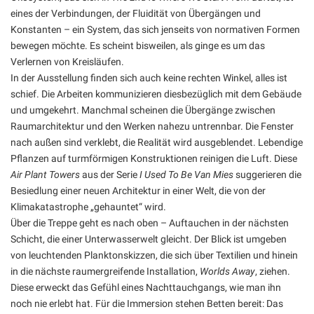
eines der Verbindungen, der Fluidität von Übergängen und
Konstanten – ein System, das sich jenseits von normativen Formen
bewegen möchte. Es scheint bisweilen, als ginge es um das
Verlernen von Kreisläufen.
In der Ausstellung finden sich auch keine rechten Winkel, alles ist
schief. Die Arbeiten kommunizieren diesbezüglich mit dem Gebäude
und umgekehrt. Manchmal scheinen die Übergänge zwischen
Raumarchitektur und den Werken nahezu untrennbar. Die Fenster
nach außen sind verklebt, die Realität wird ausgeblendet. Lebendige
Pflanzen auf turmförmigen Konstruktionen reinigen die Luft. Diese
Air Plant Towers
aus der Serie
I Used To Be Van Mies
suggerieren die
Besiedlung einer neuen Architektur in einer Welt, die von der
Klimakatastrophe „gehauntet“ wird.
Über die Treppe geht es nach oben – Auftauchen in der nächsten
Schicht, die einer Unterwasserwelt gleicht. Der Blick ist umgeben
von leuchtenden Planktonskizzen, die sich über Textilien und hinein
in die nächste raumergreifende Installation,
Worlds Away
, ziehen.
Diese erweckt das Gefühl eines Nachttauchgangs, wie man ihn
noch nie erlebt hat. Für die Immersion stehen Betten bereit: Das