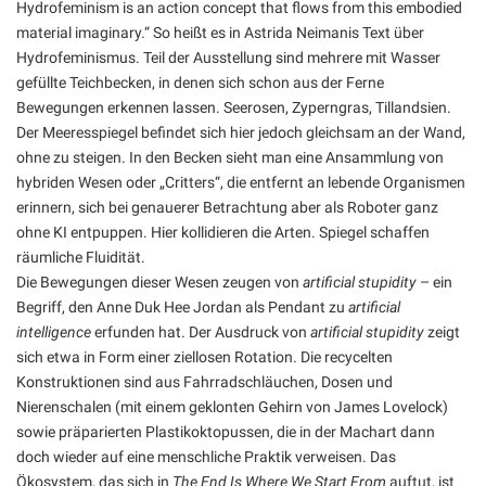
Hydrofeminism is an action concept that flows from this embodied
material imaginary.“ So heißt es in Astrida Neimanis Text über
Hydrofeminismus. Teil der Ausstellung sind mehrere mit Wasser
gefüllte Teichbecken, in denen sich schon aus der Ferne
Bewegungen erkennen lassen. Seerosen, Zyperngras, Tillandsien.
Der Meeresspiegel befindet sich hier jedoch gleichsam an der Wand,
ohne zu steigen. In den Becken sieht man eine Ansammlung von
hybriden Wesen oder „Critters“, die entfernt an lebende Organismen
erinnern, sich bei genauerer Betrachtung aber als Roboter ganz
ohne KI entpuppen. Hier kollidieren die Arten. Spiegel schaffen
räumliche Fluidität.
Die Bewegungen dieser Wesen zeugen von
artificial stupidity
– ein
Begriff, den Anne Duk Hee Jordan als Pendant zu
artificial
intelligence
erfunden hat. Der Ausdruck von
artificial stupidity
zeigt
sich etwa in Form einer ziellosen Rotation. Die recycelten
Konstruktionen sind aus Fahrradschläuchen, Dosen und
Nierenschalen (mit einem geklonten Gehirn von James Lovelock)
sowie präparierten Plastikoktopussen, die in der Machart dann
doch wieder auf eine menschliche Praktik verweisen. Das
Ökosystem, das sich in
The End Is Where We Start From
auftut, ist