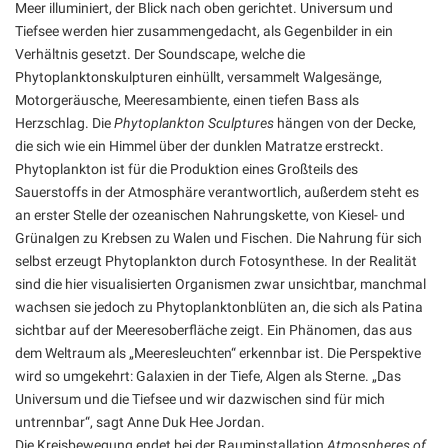
Meer illuminiert, der Blick nach oben gerichtet. Universum und
Tiefsee werden hier zusammengedacht, als Gegenbilder in ein
Verhältnis gesetzt. Der Soundscape, welche die
Phytoplanktonskulpturen einhüllt, versammelt Walgesänge,
Motorgeräusche, Meeresambiente, einen tiefen Bass als
Herzschlag. Die
Phytoplankton Sculptures
hängen von der Decke,
die sich wie ein Himmel über der dunklen Matratze erstreckt.
Phytoplankton ist für die Produktion eines Großteils des
Sauerstoffs in der Atmosphäre verantwortlich, außerdem steht es
an erster Stelle der ozeanischen Nahrungskette, von Kiesel- und
Grünalgen zu Krebsen zu Walen und Fischen. Die Nahrung für sich
selbst erzeugt Phytoplankton durch Fotosynthese. In der Realität
sind die hier visualisierten Organismen zwar unsichtbar, manchmal
wachsen sie jedoch zu Phytoplanktonblüten an, die sich als Patina
sichtbar auf der Meeresoberfläche zeigt. Ein Phänomen, das aus
dem Weltraum als „Meeresleuchten“ erkennbar ist. Die Perspektive
wird so umgekehrt: Galaxien in der Tiefe, Algen als Sterne. „Das
Universum und die Tiefsee und wir dazwischen sind für mich
untrennbar“, sagt Anne Duk Hee Jordan.
Die Kreisbewegung endet bei der Rauminstallation
Atmospheres of