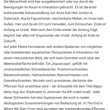
Die Menschheit wird hier ausgeklammert oder nur durch die
Bewegungen im Raum in Interaktion gebracht. Es ist die erste
institutionelle Soloausstellung von Anne Duk Hee Jordan in
Österreich. Bunte Figurationen, neonfarbene Welten, im Innen kein
Außen. Hier und da ein Ort zum Verweilen, zum Eintauchen. Ende ist
Anfang ist Urzeit. Weil nach dem Ende wieder der Anfang folgt,
beginnt hier alles mit Organismen der Urzeit. Anfang ist Ende ist
Zukunft.
Auf jeder Ebene formulieren sich andere Spielarten von möglichen
oder bestehenden aquatischen Ökosystemen in Interaktion mit
einem menschlichen Blick, der sich beim Eintreten noch über der
Meeresoberfläche befindet. Ein „Aquascape“, gefüllt mit
unterschiedlichen Schneckenarten: Posthornschnecken,
Blasenschnecken, Helmschnecken, Rennschnecken und
Geweihschnecken, Wurzeln und Lavasteinen, die hinter den
Pflanzen fast unsichtbar sind – ein Schaubild mit dem Titel
Slippy
slimy slug slut (Dedicated to Jeremiah the left-coiled snail)
. Jede
dieser Schnecken hat eine Superpower, die auch in realen
ökologischen Zusammenhängen von Bedeutung ist. In
The End Is
Where We Start From
sind sie neben den wiederkehrenden Pflanzen