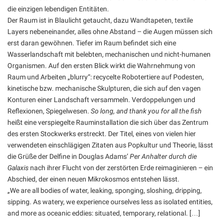
die einzigen lebendigen Entitäten.
Der Raum ist in Blaulicht getaucht, dazu Wandtapeten, textile
Layers nebeneinander, alles ohne Abstand – die Augen müssen sich
erst daran gewöhnen. Tiefer im Raum befindet sich eine
Wasserlandschaft mit belebten, mechanischen und nicht-humanen
Organismen. Auf den ersten Blick wirkt die Wahrnehmung von
Raum und Arbeiten „blurry“: recycelte Robotertiere auf Podesten,
kinetische bzw. mechanische Skulpturen, die sich auf den vagen
Konturen einer Landschaft versammeln. Verdoppelungen und
Reflexionen, Spiegelwesen.
So long, and thank you for all the fish
heißt eine verspiegelte Rauminstallation die sich über das Zentrum
des ersten Stockwerks erstreckt. Der Titel, eines von vielen hier
verwendeten einschlägigen Zitaten aus Popkultur und Theorie, lässt
die Grüße der Delfine in Douglas Adams’
Per Anhalter durch die
Galaxis
nach ihrer Flucht von der zerstörten Erde reimaginieren – ein
Abschied, der einen neuen Mikrokosmos entstehen lässt.
„We are all bodies of water, leaking, sponging, sloshing, dripping,
sipping. As watery, we experience ourselves less as isolated entities,
and more as oceanic eddies: situated, temporary, relational. […]