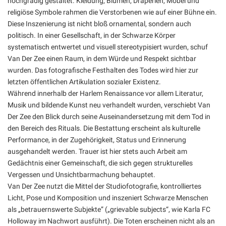
hochgradig gestaltet. Kleidung, Blumen, Draperien, Möbel und
religiöse Symbole rahmen die Verstorbenen wie auf einer Bühne ein.
Diese Inszenierung ist nicht bloß ornamental, sondern auch
politisch. In einer Gesellschaft, in der Schwarze Körper
systematisch entwertet und visuell stereotypisiert wurden, schuf
Van Der Zee einen Raum, in dem Würde und Respekt sichtbar
wurden. Das fotografische Festhalten des Todes wird hier zur
letzten öffentlichen Artikulation sozialer Existenz.
Während innerhalb der Harlem Renaissance vor allem Literatur,
Musik und bildende Kunst neu verhandelt wurden, verschiebt Van
Der Zee den Blick durch seine Auseinandersetzung mit dem Tod in
den Bereich des Rituals. Die Bestattung erscheint als kulturelle
Performance, in der Zugehörigkeit, Status und Erinnerung
ausgehandelt werden. Trauer ist hier stets auch Arbeit am
Gedächtnis einer Gemeinschaft, die sich gegen strukturelles
Vergessen und Unsichtbarmachung behauptet.
Van Der Zee nutzt die Mittel der Studiofotografie, kontrolliertes
Licht, Pose und Komposition und inszeniert Schwarze Menschen
als „betrauernswerte Subjekte” („grievable subjects“, wie Karla FC
Holloway im Nachwort ausführt). Die Toten erscheinen nicht als an