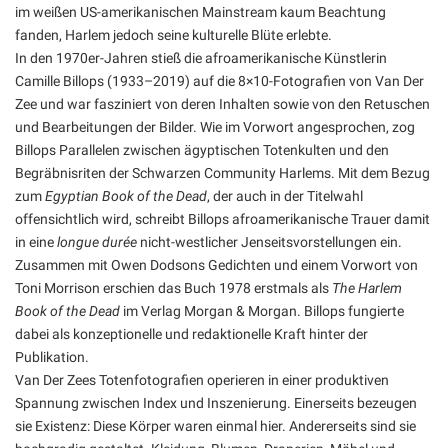
im weißen US-amerikanischen Mainstream kaum Beachtung
fanden, Harlem jedoch seine kulturelle Blüte erlebte.
In den 1970er-Jahren stieß die afroamerikanische Künstlerin
Camille Billops (1933–2019) auf die 8×10-Fotografien von Van Der
Zee und war fasziniert von deren Inhalten sowie von den Retuschen
und Bearbeitungen der Bilder. Wie im Vorwort angesprochen, zog
Billops Parallelen zwischen ägyptischen Totenkulten und den
Begräbnisriten der Schwarzen Community Harlems. Mit dem Bezug
zum
Egyptian Book of the Dead
, der auch in der Titelwahl
offensichtlich wird, schreibt Billops afroamerikanische Trauer damit
in eine
longue durée
nicht-westlicher Jenseitsvorstellungen ein.
Zusammen mit Owen Dodsons Gedichten und einem Vorwort von
Toni Morrison erschien das Buch 1978 erstmals als
The Harlem
Book of the Dead
im Verlag Morgan & Morgan. Billops fungierte
dabei als konzeptionelle und redaktionelle Kraft hinter der
Publikation.
Van Der Zees Totenfotografien operieren in einer produktiven
Spannung zwischen Index und Inszenierung. Einerseits bezeugen
sie Existenz: Diese Körper waren einmal hier. Andererseits sind sie