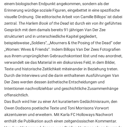
einem biologischen Endpunkt angekommen, sondern als der
Erinnerung würdige soziale Figuren, eingebettet in eine spezifische
visuelle Ordnung. Die editorische Arbeit von Camille Billops’ ist dabei
zentral.
The Harlem Book of the Dead
ist durch ein von ihr geführtes
Gespräch mit dem damals bereits 91-jährigen Van Der Zee
strukturiert und in unterschiedliche Kapitel gegliedert,
beispielsweise „Soldiers“, „Mourners & the Posing of the Dead“ oder
„Women: Wives & Friends“. Indem Billops Van Der Zees Fotografien
aus ihrem ursprünglichen Gebrauchskontext löst und neu anordnet,
verwandelt sie das Material in ein diskursives Feld, in dem Bilder,
Texte und historische Zeitlichkeit miteinander in Beziehung treten.
Durch die Interviews und die darin enthaltenen Ausführungen Van
Der Zees werden dessen ästhetische Entscheidungen und
Intentionen nachvollziehbar und geschichtliche Zusammenhänge
offensichtlich.
Das Buch wird hier zu einer Art kuratiertem Gedächtnisraum, den
Owen Dodsons poetische Texte und Toni Morrisons Vorwort
akzentuieren und erweitern. Mit Karla FC Holloways Nachwort
enthält die Publikation auch einen zeitgenössischen Kommentar.