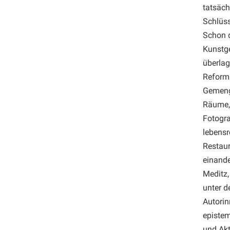
tatsäch
Schlüss
Schon d
Kunstge
überlag
Reformp
Gemenge
Räume,
Fotogra
lebensr
Restaur
einande
Meditz,
unter d
Autorin
epistem
und Akt