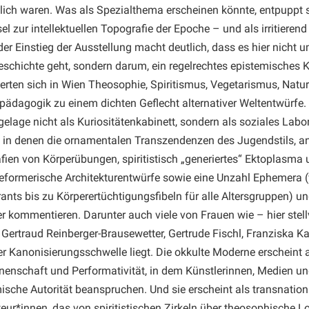
lich waren. Was als Spezialthema erscheinen könnte, entpuppt 
el zur intellektuellen Topografie der Epoche – und als irritieren
er Einstieg der Ausstellung macht deutlich, dass es hier nicht u
schichte geht, sondern darum, ein regelrechtes epistemisches 
erten sich in Wien Theosophie, Spiritismus, Vegetarismus, Natu
ädagogik zu einem dichten Geflecht alternativer Weltentwürfe. 
lage nicht als Kuriositätenkabinett, sondern als soziales Lab
 in denen die ornamentalen Transzendenzen des Jugendstils, 
fien von Körperübungen, spiritistisch „generiertes“ Ektoplasma
eformerische Architekturentwürfe sowie eine Unzahl Ephemera (
ants bis zu Körperertüchtigungsfibeln für alle Altersgruppen) 
r kommentieren. Darunter auch viele von Frauen wie – hier stel
 Gertraud Reinberger-Brausewetter, Gertrude Fischl, Franziska Ka
er Kanonisierungsschwelle liegt. Die okkulte Moderne erscheint a
nenschaft und Performativität, in dem Künstlerinnen, Medien un
ische Autorität beanspruchen. Und sie erscheint als transnation
eur*innen, das von spiritistischen Zirkeln über theosophische L