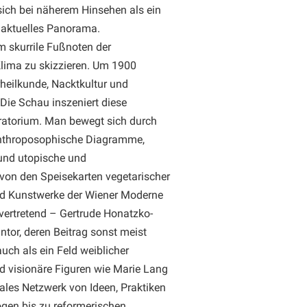
sich bei näherem Hinsehen als ein
d aktuelles Panorama.
m skurrile Fußnoten der
Klima zu skizzieren. Um 1900
rheilkunde, Nacktkultur und
Die Schau inszeniert diese
oratorium. Man bewegt sich durch
anthroposophische Diagramme,
 und utopische und
von den Speisekarten vegetarischer
und Kunstwerke der Wiener Moderne
lvertretend – Gertrude Honatzko-
ntor, deren Beitrag sonst meist
uch als ein Feld weiblicher
d visionäre Figuren wie Marie Lang
ales Netzwerk von Ideen, Praktiken
ogen bis zu reformerischen