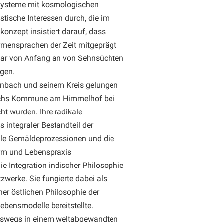
Systeme mit kosmologischen
tische Interessen durch, die im
onzept insistiert darauf, dass
ormensprachen der Zeit mitgeprägt
e war von Anfang an von Sehnsüchten
gen.
enbach und seinem Kreis gelungen
bachs Kommune am Himmelhof bei
cht wurden. Ihre radikale
s integraler Bestandteil der
ale Gemäldeprozessionen und die
orm und Lebenspraxis
 Integration indischer Philosophie
zwerke. Sie fungierte dabei als
iner östlichen Philosophie der
ebensmodelle bereitstellte.
neswegs in einem weltabgewandten