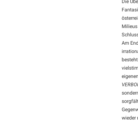
Die Übe
Fantasi
österre
Milieus
Schluss
Am Ende
irratio
besteht
vielsti
eigene
VERBO
sondern
sorgfäl
Gegenwa
wieder