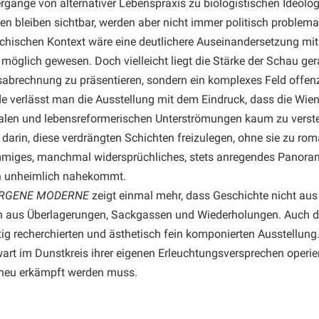
rgänge von alternativer Lebenspraxis zu biologistischen Ideolo
en bleiben sichtbar, werden aber nicht immer politisch problemat
ichischen Kontext wäre eine deutlichere Auseinandersetzung mi
 möglich gewesen. Doch vielleicht liegt die Stärke der Schau ger
abrechnung zu präsentieren, sondern ein komplexes Feld offen
 verlässt man die Ausstellung mit dem Eindruck, dass die Wien
nalen und lebensreformerischen Unterströmungen kaum zu versteh
 darin, diese verdrängten Schichten freizulegen, ohne sie zu roma
mmiges, manchmal widersprüchliches, stets anregendes Panoram
n unheimlich nahekommt.
RGENE MODERNE
zeigt einmal mehr, dass Geschichte nicht aus 
 aus Überlagerungen, Sackgassen und Wiederholungen. Auch darin
tig recherchierten und ästhetisch fein komponierten Ausstellung.
rt im Dunstkreis ihrer eigenen Erleuchtungsversprechen operi
 neu erkämpft werden muss.