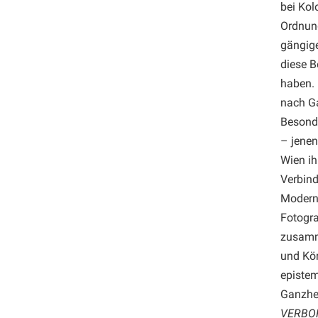
bei Ko
Ordnung
gängige
diese B
haben. 
nach Ga
Besonde
– jene
Wien ih
Verbind
Moderne
Fotogra
zusamme
und Kör
epistem
Ganzhei
VERBO