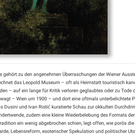
s gehört zu den angenehmen Überraschungen der Wiener Ausste
chnet das Leopold Museum – oft als Heimstatt touristisch kano
den – auf ein lange für Kritik verloren geglaubtes oder zu Tode 
 wagt – Wien um 1900 – und dort eine oftmals unterbelichtete P
s Dusini und Ivan Ristić kuratierte Schau zur okkulten Durchdri
dertwende, zudem eine kleine Wiederbelebung des Formats der k
radition ein wenig abgebrochen schien, legt offen, wie porös di
rde, Lebensreform, esoterischer Spekulation und politischer Ut