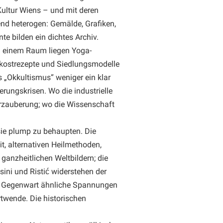
Kultur Wiens – und mit deren
end heterogen: Gemälde, Grafiken,
te bilden ein dichtes Archiv.
In einem Raum liegen Yoga-
ostrezepte und Siedlungsmodelle
 „Okkultismus“ weniger ein klar
rungskrisen. Wo die industrielle
erzauberung; wo die Wissenschaft
sie plump zu behaupten. Die
t, alternativen Heilmethoden,
ganzheitlichen Weltbildern; die
ini und Ristić widerstehen der
ie Gegenwart ähnliche Spannungen
twende. Die historischen