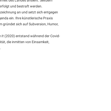
herheit des Landes ansieht. Seitdem
rfolgt und bestraft werden.
Bezeichnung an und setzt sich entgegen
genda ein. Ihre künstlerische Praxis
m gründet sich auf Subversion, Humor,
 It
(2020) entstand während der Covid-
t, die inmitten von Einsamkeit,
.