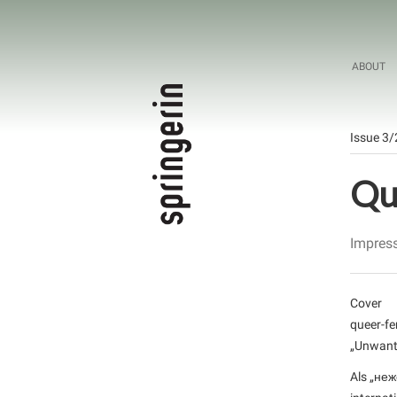
ABOUT
Issue 3
Qu
Impres
Cover
queer-fe
„Unwant
Als „неж