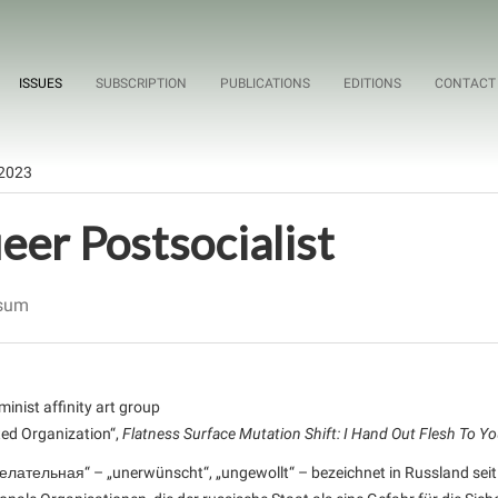
ISSUES
SUBSCRIPTION
PUBLICATIONS
EDITIONS
CONTACT
/2023
eer Postsocialist
sum
minist affinity art group
ed Organization“,
Flatness Surface Mutation Shift: I Hand Out Flesh To Yo
елательная“ – „unerwünscht“, „ungewollt“ – bezeichnet in Russland seit