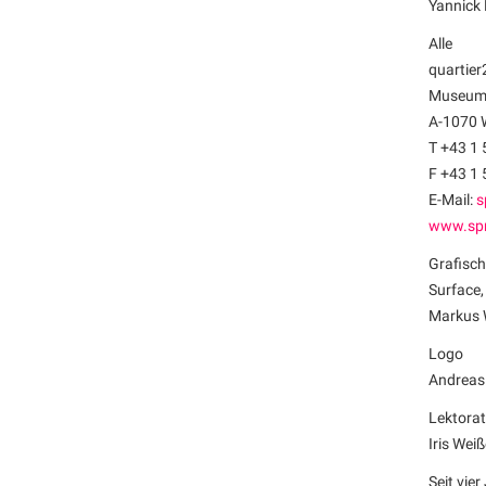
Yannick 
Alle
quartier
Museums
A-1070 
T +43 1 
F +43 1 
E-Mail:
s
www.spr
Grafisc
Surface,
Markus 
Logo
Andreas 
Lektorat
Iris Wei
Seit vie