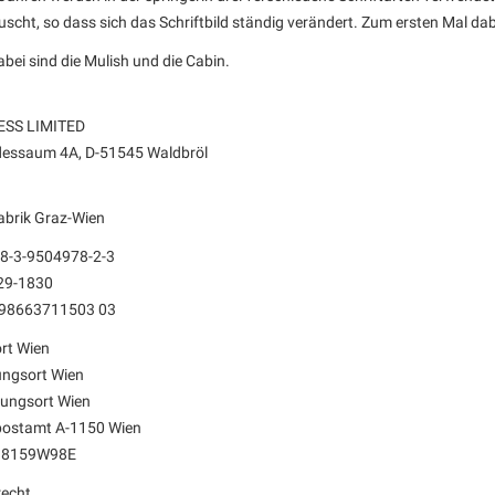
scht, so dass sich das Schriftbild ständig verändert. Zum ersten Mal dabe
abei sind die Mulish und die Cabin.
ESS LIMITED
essaum 4A, D-51545 Waldbröl
abrik Graz-Wien
78-3-9504978-2-3
29-1830
98663711503 03
rt Wien
ungsort Wien
nungsort Wien
postamt A-1150 Wien
338159W98E
recht