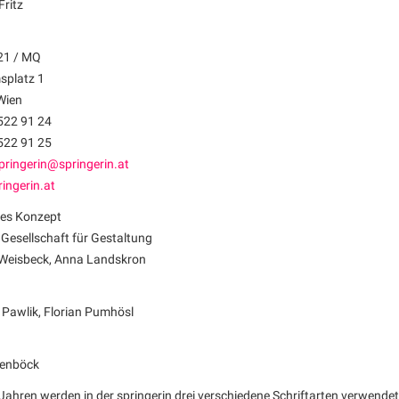
Fritz
21 / MQ
platz 1
Wien
522 91 24
522 91 25
pringerin@springerin.at
ingerin.at
hes Konzept
 Gesellschaft für Gestaltung
Weisbeck, Anna Landskron
Pawlik, Florian Pumhösl
ßenböck
r Jahren werden in der springerin drei verschiedene Schriftarten verwend