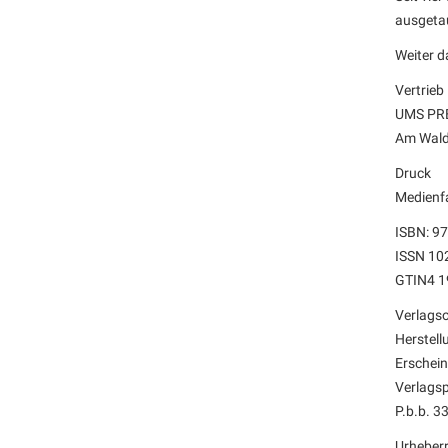
ausgetau
Weiter d
Vertrieb
UMS PR
Am Wald
Druck
Medienf
ISBN: 9
ISSN 10
GTIN4 1
Verlagso
Herstell
Erschei
Verlags
P.b.b. 
Urheber