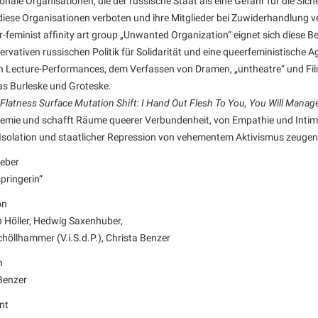
ionale Organisationen, die der russische Staat als eine Gefahr für die Sic
iese Organisationen verboten und ihre Mitglieder bei Zuwiderhandlung ve
r-feminist affinity art group „Unwanted Organization“ eignet sich diese 
ervativen russischen Politik für Solidarität und eine queerfeministische A
 Lecture-Performances, dem Verfassen von Dramen, „untheatre“ und Fil
das Burleske und Groteske.
Flatness Surface Mutation Shift: I Hand Out Flesh To You, You Will Manage
mie und schafft Räume queerer Verbundenheit, von Empathie und Intimitä
 Isolation und staatlicher Repression von vehementem Aktivismus zeugen
eber
springerin“
on
n Höller, Hedwig Saxenhuber,
höllhammer (V.i.S.d.P.), Christa Benzer
n
Benzer
nt