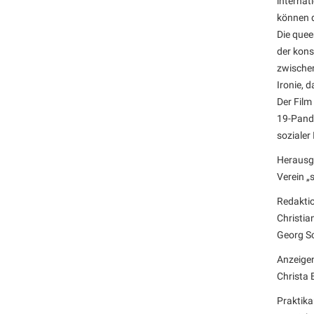
internat
können d
Die quee
der kons
zwischen
Ironie, 
Der Film
19-Pande
sozialer
Herausg
Verein „
Redakti
Christia
Georg Sc
Anzeige
Christa 
Praktika