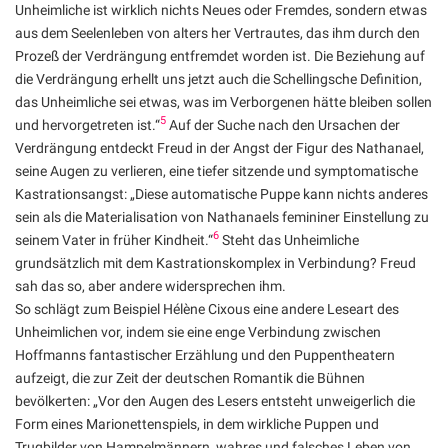
Unheimliche ist wirklich nichts Neues oder Fremdes, sondern etwas
aus dem Seelenleben von alters her Vertrautes, das ihm durch den
Prozeß der Verdrängung entfremdet worden ist. Die Beziehung auf
die Verdrängung erhellt uns jetzt auch die Schellingsche Definition,
das Unheimliche sei etwas, was im Verborgenen hätte bleiben sollen
5
und hervorgetreten ist.“
Auf der Suche nach den Ursachen der
Verdrängung entdeckt Freud in der Angst der Figur des Nathanael,
seine Augen zu verlieren, eine tiefer sitzende und symptomatische
Kastrationsangst: „Diese automatische Puppe kann nichts anderes
sein als die Materialisation von Nathanaels femininer Einstellung zu
6
seinem Vater in früher Kindheit.“
Steht das Unheimliche
grundsätzlich mit dem Kastrationskomplex in Verbindung? Freud
sah das so, aber andere widersprechen ihm.
So schlägt zum Beispiel Hélène Cixous eine andere Leseart des
Unheimlichen vor, indem sie eine enge Verbindung zwischen
Hoffmanns fantastischer Erzählung und den Puppentheatern
aufzeigt, die zur Zeit der deutschen Romantik die Bühnen
bevölkerten: „Vor den Augen des Lesers entsteht unweigerlich die
Form eines Marionettenspiels, in dem wirkliche Puppen und
Trugbilder von Hampelmännern, wahres und falsches Leben von