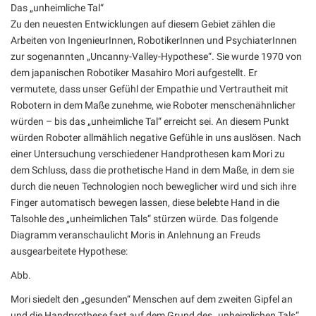
Das „unheimliche Tal“
Zu den neuesten Entwicklungen auf diesem Gebiet zählen die
Arbeiten von IngenieurInnen, RobotikerInnen und PsychiaterInnen
zur sogenannten „Uncanny-Valley-Hypothese“. Sie wurde 1970 von
dem japanischen Robotiker Masahiro Mori aufgestellt. Er
vermutete, dass unser Gefühl der Empathie und Vertrautheit mit
Robotern in dem Maße zunehme, wie Roboter menschenähnlicher
würden – bis das „unheimliche Tal“ erreicht sei. An diesem Punkt
würden Roboter allmählich negative Gefühle in uns auslösen. Nach
einer Untersuchung verschiedener Handprothesen kam Mori zu
dem Schluss, dass die prothetische Hand in dem Maße, in dem sie
durch die neuen Technologien noch beweglicher wird und sich ihre
Finger automatisch bewegen lassen, diese belebte Hand in die
Talsohle des „unheimlichen Tals“ stürzen würde. Das folgende
Diagramm veranschaulicht Moris in Anlehnung an Freuds
ausgearbeitete Hypothese:
Abb.
Mori siedelt den „gesunden“ Menschen auf dem zweiten Gipfel an
und die Handprothese fast auf dem Grund des „unheimlichen Tals“,