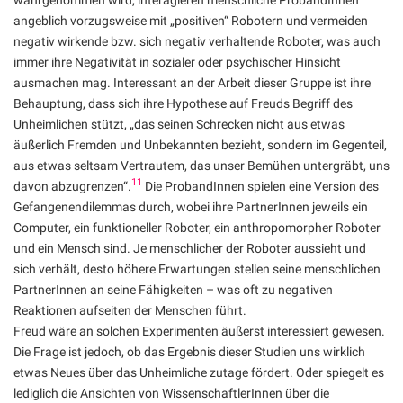
angeblich vorzugsweise mit „positiven“ Robotern und vermeiden
negativ wirkende bzw. sich negativ verhaltende Roboter, was auch
immer ihre Negativität in sozialer oder psychischer Hinsicht
ausmachen mag. Interessant an der Arbeit dieser Gruppe ist ihre
Behauptung, dass sich ihre Hypothese auf Freuds Begriff des
Unheimlichen stützt, „das seinen Schrecken nicht aus etwas
äußerlich Fremden und Unbekannten bezieht, sondern im Gegenteil,
aus etwas seltsam Vertrautem, das unser Bemühen untergräbt, uns
11
davon abzugrenzen“.
Die ProbandInnen spielen eine Version des
Gefangenendilemmas durch, wobei ihre PartnerInnen jeweils ein
Computer, ein funktioneller Roboter, ein anthropomorpher Roboter
und ein Mensch sind. Je menschlicher der Roboter aussieht und
sich verhält, desto höhere Erwartungen stellen seine menschlichen
PartnerInnen an seine Fähigkeiten – was oft zu negativen
Reaktionen aufseiten der Menschen führt.
Freud wäre an solchen Experimenten äußerst interessiert gewesen.
Die Frage ist jedoch, ob das Ergebnis dieser Studien uns wirklich
etwas Neues über das Unheimliche zutage fördert. Oder spiegelt es
lediglich die Ansichten von WissenschaftlerInnen über die