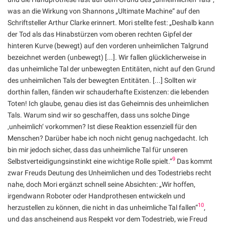
was an die Wirkung von Shannons „Ultimate Machine“ auf den
Schriftsteller Arthur Clarke erinnert. Mori stellte fest: „Deshalb kann
der Tod als das Hinabstürzen vom oberen rechten Gipfel der
hinteren Kurve (bewegt) auf den vorderen unheimlichen Talgrund
bezeichnet werden (unbewegt) [...]. Wir fallen glücklicherweise in
das unheimliche Tal der unbewegten Entitäten, nicht auf den Grund
des unheimlichen Tals der bewegten Entitäten. [...] Sollten wir
dorthin fallen, fänden wir schauderhafte Existenzen: die lebenden
Toten! Ich glaube, genau dies ist das Geheimnis des unheimlichen
Tals. Warum sind wir so geschaffen, dass uns solche Dinge
‚unheimlich‘ vorkommen? Ist diese Reaktion essenziell für den
Menschen? Darüber habe ich noch nicht genug nachgedacht. Ich
bin mir jedoch sicher, dass das unheimliche Tal für unseren
9
Selbstverteidigungsinstinkt eine wichtige Rolle spielt.“
Das kommt
zwar Freuds Deutung des Unheimlichen und des Todestriebs recht
nahe, doch Mori ergänzt schnell seine Absichten: „Wir hoffen,
irgendwann Roboter oder Handprothesen entwickeln und
10
herzustellen zu können, die nicht in das unheimliche Tal fallen“
,
und das anscheinend aus Respekt vor dem Todestrieb, wie Freud