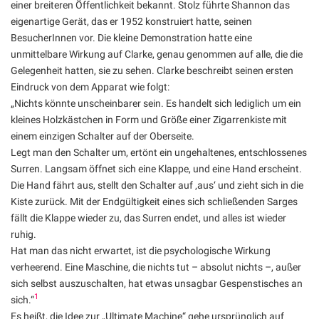
einer breiteren Öffentlichkeit bekannt. Stolz führte Shannon das
eigenartige Gerät, das er 1952 konstruiert hatte, seinen
BesucherInnen vor. Die kleine Demonstration hatte eine
unmittelbare Wirkung auf Clarke, genau genommen auf alle, die die
Gelegenheit hatten, sie zu sehen. Clarke beschreibt seinen ersten
Eindruck von dem Apparat wie folgt:
„Nichts könnte unscheinbarer sein. Es handelt sich lediglich um ein
kleines Holzkästchen in Form und Größe einer Zigarrenkiste mit
einem einzigen Schalter auf der Oberseite.
Legt man den Schalter um, ertönt ein ungehaltenes, entschlossenes
Surren. Langsam öffnet sich eine Klappe, und eine Hand erscheint.
Die Hand fährt aus, stellt den Schalter auf ‚aus‘ und zieht sich in die
Kiste zurück. Mit der Endgültigkeit eines sich schließenden Sarges
fällt die Klappe wieder zu, das Surren endet, und alles ist wieder
ruhig.
Hat man das nicht erwartet, ist die psychologische Wirkung
verheerend. Eine Maschine, die nichts tut – absolut nichts –, außer
sich selbst auszuschalten, hat etwas unsagbar Gespenstisches an
1
sich.“
Es heißt, die Idee zur „Ultimate Machine“ gehe ursprünglich auf