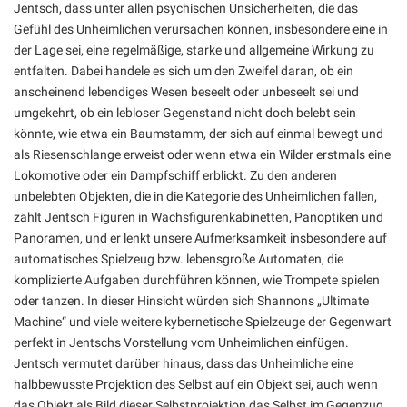
Jentsch, dass unter allen psychischen Unsicherheiten, die das
Gefühl des Unheimlichen verursachen können, insbesondere eine in
der Lage sei, eine regelmäßige, starke und allgemeine Wirkung zu
entfalten. Dabei handele es sich um den Zweifel daran, ob ein
anscheinend lebendiges Wesen beseelt oder unbeseelt sei und
umgekehrt, ob ein lebloser Gegenstand nicht doch belebt sein
könnte, wie etwa ein Baumstamm, der sich auf einmal bewegt und
als Riesenschlange erweist oder wenn etwa ein Wilder erstmals eine
Lokomotive oder ein Dampfschiff erblickt. Zu den anderen
unbelebten Objekten, die in die Kategorie des Unheimlichen fallen,
zählt Jentsch Figuren in Wachsfigurenkabinetten, Panoptiken und
Panoramen, und er lenkt unsere Aufmerksamkeit insbesondere auf
automatisches Spielzeug bzw. lebensgroße Automaten, die
komplizierte Aufgaben durchführen können, wie Trompete spielen
oder tanzen. In dieser Hinsicht würden sich Shannons „Ultimate
Machine“ und viele weitere kybernetische Spielzeuge der Gegenwart
perfekt in Jentschs Vorstellung vom Unheimlichen einfügen.
Jentsch vermutet darüber hinaus, dass das Unheimliche eine
halbbewusste Projektion des Selbst auf ein Objekt sei, auch wenn
das Objekt als Bild dieser Selbstprojektion das Selbst im Gegenzug