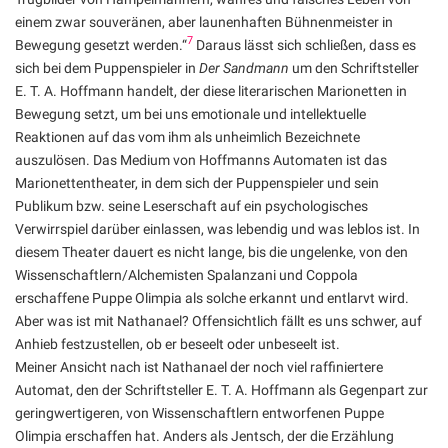
einem zwar souveränen, aber launenhaften Bühnenmeister in
7
Bewegung gesetzt werden.“
Daraus lässt sich schließen, dass es
sich bei dem Puppenspieler in
Der Sandmann
um den Schriftsteller
E. T. A. Hoffmann handelt, der diese literarischen Marionetten in
Bewegung setzt, um bei uns emotionale und intellektuelle
Reaktionen auf das vom ihm als unheimlich Bezeichnete
auszulösen. Das Medium von Hoffmanns Automaten ist das
Marionettentheater, in dem sich der Puppenspieler und sein
Publikum bzw. seine Leserschaft auf ein psychologisches
Verwirrspiel darüber einlassen, was lebendig und was leblos ist. In
diesem Theater dauert es nicht lange, bis die ungelenke, von den
Wissenschaftlern/Alchemisten Spalanzani und Coppola
erschaffene Puppe Olimpia als solche erkannt und entlarvt wird.
Aber was ist mit Nathanael? Offensichtlich fällt es uns schwer, auf
Anhieb festzustellen, ob er beseelt oder unbeseelt ist.
Meiner Ansicht nach ist Nathanael der noch viel raffiniertere
Automat, den der Schriftsteller E. T. A. Hoffmann als Gegenpart zur
geringwertigeren, von Wissenschaftlern entworfenen Puppe
Olimpia erschaffen hat. Anders als Jentsch, der die Erzählung