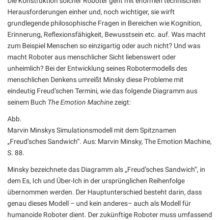
Die Konstruktion solcher Roboter geht mit enormen technischen
Herausforderungen einher und, noch wichtiger, sie wirft
grundlegende philosophische Fragen in Bereichen wie Kognition,
Erinnerung, Reflexionsfähigkeit, Bewusstsein etc. auf. Was macht
zum Beispiel Menschen so einzigartig oder auch nicht? Und was
macht Roboter aus menschlicher Sicht liebenswert oder
unheimlich? Bei der Entwicklung seines Robotermodells des
menschlichen Denkens umreißt Minsky diese Probleme mit
eindeutig Freud’schen Termini, wie das folgende Diagramm aus
seinem Buch
The Emotion Machine
zeigt:
Abb.
Marvin Minskys Simulationsmodell mit dem Spitznamen
„Freud’sches Sandwich“. Aus: Marvin Minsky, The Emotion Machine,
S. 88.
Minsky bezeichnete das Diagramm als „Freud’sches Sandwich“, in
dem Es, Ich und Über-Ich in der ursprünglichen Reihenfolge
übernommen werden. Der Hauptunterschied besteht darin, dass
genau dieses Modell – und kein anderes– auch als Modell für
humanoide Roboter dient. Der zukünftige Roboter muss umfassend