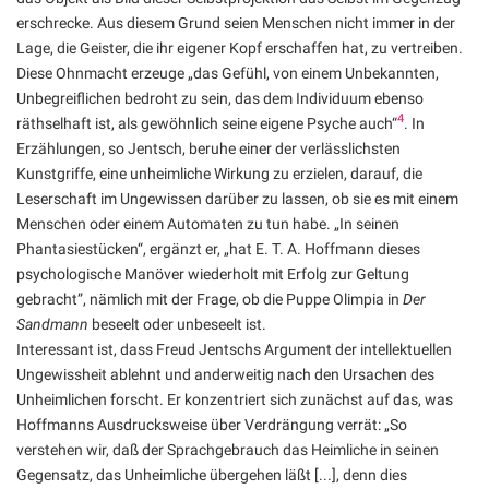
erschrecke. Aus diesem Grund seien Menschen nicht immer in der
Lage, die Geister, die ihr eigener Kopf erschaffen hat, zu vertreiben.
Diese Ohnmacht erzeuge „das Gefühl, von einem Unbekannten,
Unbegreiflichen bedroht zu sein, das dem Individuum ebenso
4
räthselhaft ist, als gewöhnlich seine eigene Psyche auch“
. In
Erzählungen, so Jentsch, beruhe einer der verlässlichsten
Kunstgriffe, eine unheimliche Wirkung zu erzielen, darauf, die
Leserschaft im Ungewissen darüber zu lassen, ob sie es mit einem
Menschen oder einem Automaten zu tun habe. „In seinen
Phantasiestücken“, ergänzt er, „hat E. T. A. Hoffmann dieses
psychologische Manöver wiederholt mit Erfolg zur Geltung
gebracht”, nämlich mit der Frage, ob die Puppe Olimpia in
Der
Sandmann
beseelt oder unbeseelt ist.
Interessant ist, dass Freud Jentschs Argument der intellektuellen
Ungewissheit ablehnt und anderweitig nach den Ursachen des
Unheimlichen forscht. Er konzentriert sich zunächst auf das, was
Hoffmanns Ausdrucksweise über Verdrängung verrät: „So
verstehen wir, daß der Sprachgebrauch das Heimliche in seinen
Gegensatz, das Unheimliche übergehen läßt [...], denn dies