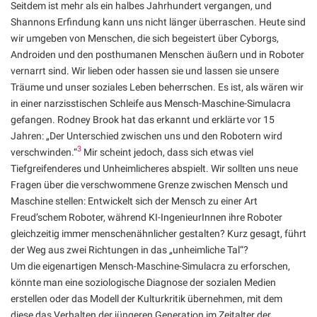
Seitdem ist mehr als ein halbes Jahrhundert vergangen, und
Shannons Erfindung kann uns nicht länger überraschen. Heute sind
wir umgeben von Menschen, die sich begeistert über Cyborgs,
Androiden und den posthumanen Menschen äußern und in Roboter
vernarrt sind. Wir lieben oder hassen sie und lassen sie unsere
Träume und unser soziales Leben beherrschen. Es ist, als wären wir
in einer narzisstischen Schleife aus Mensch-Maschine-Simulacra
gefangen. Rodney Brook hat das erkannt und erklärte vor 15
Jahren: „Der Unterschied zwischen uns und den Robotern wird
3
verschwinden.“
Mir scheint jedoch, dass sich etwas viel
Tiefgreifenderes und Unheimlicheres abspielt. Wir sollten uns neue
Fragen über die verschwommene Grenze zwischen Mensch und
Maschine stellen: Entwickelt sich der Mensch zu einer Art
Freud’schem Roboter, während KI-IngenieurInnen ihre Roboter
gleichzeitig immer menschenähnlicher gestalten? Kurz gesagt, führt
der Weg aus zwei Richtungen in das „unheimliche Tal“?
Um die eigenartigen Mensch-Maschine-Simulacra zu erforschen,
könnte man eine soziologische Diagnose der sozialen Medien
erstellen oder das Modell der Kulturkritik übernehmen, mit dem
diese das Verhalten der jüngeren Generation im Zeitalter der