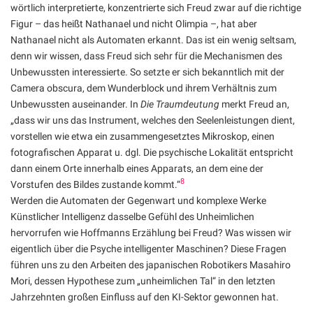
wörtlich interpretierte, konzentrierte sich Freud zwar auf die richtige
Figur – das heißt Nathanael und nicht Olimpia –, hat aber
Nathanael nicht als Automaten erkannt. Das ist ein wenig seltsam,
denn wir wissen, dass Freud sich sehr für die Mechanismen des
Unbewussten interessierte. So setzte er sich bekanntlich mit der
Camera obscura, dem Wunderblock und ihrem Verhältnis zum
Unbewussten auseinander. In
Die Traumdeutung
merkt Freud an,
„dass wir uns das Instrument, welches den Seelenleistungen dient,
vorstellen wie etwa ein zusammengesetztes Mikroskop, einen
fotografischen Apparat u. dgl. Die psychische Lokalität entspricht
dann einem Orte innerhalb eines Apparats, an dem eine der
8
Vorstufen des Bildes zustande kommt.“
Werden die Automaten der Gegenwart und komplexe Werke
Künstlicher Intelligenz dasselbe Gefühl des Unheimlichen
hervorrufen wie Hoffmanns Erzählung bei Freud? Was wissen wir
eigentlich über die Psyche intelligenter Maschinen? Diese Fragen
führen uns zu den Arbeiten des japanischen Robotikers Masahiro
Mori, dessen Hypothese zum „unheimlichen Tal“ in den letzten
Jahrzehnten großen Einfluss auf den KI-Sektor gewonnen hat.