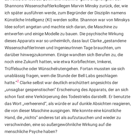
Shannons Wissenschaftlerkollegen Marvin Minsky zurück, der, wie
ich später ausführen werde, zum Begründer der Disziplin namens
Künstliche Intelligenz (KI) werden sollte. Shannon war von Minskys
Idee sofort angetan und machte sich daran, die Maschine zu
entwerfen und einige Modelle zu bauen. Die psychische Wirkung
dieses Apparats war so unheimlich, dass laut Clarke „gestandene
WissenschaftlerInnen und IngenieurInnen Tage brauchten, um
darüber hinwegzukommen. Einige wandten sich Berufen zu, die
noch eine Zukunft hatten, wie etwa Korbflechten, Imkerei,
Trüffelsuche oder Wünschelrutengehen. Fortan mussten sie sich
unablässig fragen, wem die Stunde der Bell Labs geschlagen
2
hatte.“
Clarke selbst war deutlich erschüttert angesichts der
„unsagbar gespenstischen“ Erscheinung des Apparats, der an sich
schon fast eine Verkörperung des Todestriebs darstellt. Er benutzte
das Wort „verheerend“, als würde er auf dunkle Absichten reagieren,
die von dieser Maschine ausgingen. Wie konnte eine künstliche
Hand, die „nichts“ anderes tat als aufzutauchen und wieder zu
verschwinden, eine so außergewöhnliche Wirkung auf die
menschliche Psyche haben?