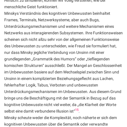
Hinsicht zu simulieren, können wir völlig verstehen, wie der
menschliche Geist funktioniert.
Minskys Verständnis des kognitiven Unbewussten beinhaltet
Frames, Terminals, Netzwerksysteme, aber auch Bugs,
Unterdrückungsmechanismen und weitere Mechanismen eines
Netzwerks aus interagierenden Subsystemen. Ihre Funktionsweisen
scheinen sich nicht allzu sehr von der allgemeinen Funktionsweise
des Unbewussten zu unterscheiden, wie Freud sie formuliert hat,
nur dass Minsky jegliche Verbindung von Unsinn mit einer
grundlegenden „Grammatik des Humors“ oder „tiefliegenden
komischen Strukturen“ ausschließt. Der Mangel an Geschlossenheit
im Unbewussten basiere auf dem Wechselspiel zwischen Sinn und
Unsinn in einem komplizierten Beziehungsgeflecht aus Lachen,
fehlerhafter Logik, Tabus, Verboten und unbewussten
Unterdrückungsmechanismen im Unbewussten. Aus diesem Grund
bringe uns die Beschäftigung mit der Semantik in Bezug auf das
kognitive Unbewusste nicht viel weiter, da „die Klarheit der Worte
15
selbst eine damit verbundene Illusion ist“
.
Minsky scheute weder die Komplexität, noch näherte er sich dem
kognitiven Unbewussten über die Semantik oder verwandte