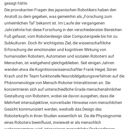
gesagt hätte.
Die provokanten Fragen des japanischen Robotikers haben den
Anstoß zu dem gegeben, was gemeinhin als „Forschung zum
unheimlichen Tal“ bekannt ist. Im Laufe der vergangenen
Jahrzehnte hat diese Forschung in den verschiedensten Bereichen
Fuß gefasst, vom Roboterdesign über Computerspiele bis hin zu
Subkulturen. Doch ihr wichtigstes Ziel, die wissenschaftliche
Erforschung der emotionalen und kognitiven Wirkung von
humanoiden Robotern, Automaten und sozialen Robotern auf
Menschen, ist weitgehend gleichgeblieben. Seit einigen Jahren
wenden etwa die Kognitionswissenschaftler Frank Hegel, Sören
Krach und ihr Team funktionelle Neurobildgebungsverfahren auf die
Phänomenologie von Mensch-Roboter-Interaktionen an. Sie
konzentrieren sich auf unterschiedliche Grade menschenähnlicher
Gestaltung von Robotern, wobei sie davon ausgehen, dass die
Mehrheit intersubjektiver, nonverbaler Hinweise vom menschlichen
Gesicht kommuniziert werden, weshalb das Design des
Roboterkopfs in ihren Studien wesentlich ist. Da die Physiognomie
eines Roboters beeinflusst, inwieweit er als menschlich
wahrgenommen wird, interagieren menschliche ProbandInnen