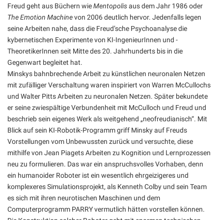
Freud geht aus Büchern wie
Mentopolis
aus dem Jahr 1986 oder
The Emotion Machine
von 2006 deutlich hervor. Jedenfalls legen
seine Arbeiten nahe, dass die Freud’sche Psychoanalyse die
kybernetischen Experimente von KI-IngenieurInnen und -
TheoretikerInnen seit Mitte des 20. Jahrhunderts bis in die
Gegenwart begleitet hat.
Minskys bahnbrechende Arbeit zu künstlichen neuronalen Netzen
mit zufälliger Verschaltung waren inspiriert von Warren McCullochs
und Walter Pitts Arbeiten zu neuronalen Netzen. Später bekundete
er seine zwiespältige Verbundenheit mit McCulloch und Freud und
beschrieb sein eigenes Werk als weitgehend „neofreudianisch“. Mit
Blick auf sein KI-Robotik-Programm griff Minsky auf Freuds
Vorstellungen vom Unbewussten zurück und versuchte, diese
mithilfe von Jean Piagets Arbeiten zu Kognition und Lernprozessen
neu zu formulieren. Das war ein anspruchsvolles Vorhaben, denn
ein humanoider Roboter ist ein wesentlich ehrgeizigeres und
komplexeres Simulationsprojekt, als Kenneth Colby und sein Team
es sich mit ihren neurotischen Maschinen und dem
Computerprogramm PARRY vermutlich hätten vorstellen können.