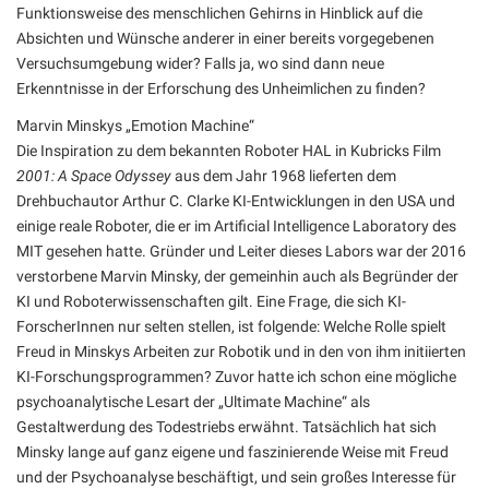
Funktionsweise des menschlichen Gehirns in Hinblick auf die
Absichten und Wünsche anderer in einer bereits vorgegebenen
Versuchsumgebung wider? Falls ja, wo sind dann neue
Erkenntnisse in der Erforschung des Unheimlichen zu finden?
Marvin Minskys „Emotion Machine“
Die Inspiration zu dem bekannten Roboter HAL in Kubricks Film
2001: A Space Odyssey
aus dem Jahr 1968 lieferten dem
Drehbuchautor Arthur C. Clarke KI-Entwicklungen in den USA und
einige reale Roboter, die er im Artificial Intelligence Laboratory des
MIT gesehen hatte. Gründer und Leiter dieses Labors war der 2016
verstorbene Marvin Minsky, der gemeinhin auch als Begründer der
KI und Roboterwissenschaften gilt. Eine Frage, die sich KI-
ForscherInnen nur selten stellen, ist folgende: Welche Rolle spielt
Freud in Minskys Arbeiten zur Robotik und in den von ihm initiierten
KI-Forschungsprogrammen? Zuvor hatte ich schon eine mögliche
psychoanalytische Lesart der „Ultimate Machine“ als
Gestaltwerdung des Todestriebs erwähnt. Tatsächlich hat sich
Minsky lange auf ganz eigene und faszinierende Weise mit Freud
und der Psychoanalyse beschäftigt, und sein großes Interesse für