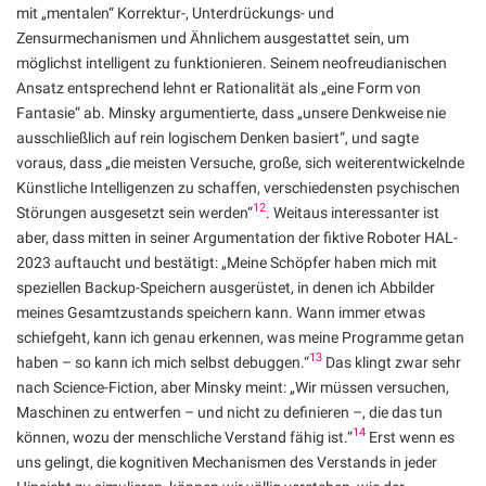
mit „mentalen“ Korrektur-, Unterdrückungs- und
Zensurmechanismen und Ähnlichem ausgestattet sein, um
möglichst intelligent zu funktionieren. Seinem neofreudianischen
Ansatz entsprechend lehnt er Rationalität als „eine Form von
Fantasie“ ab. Minsky argumentierte, dass „unsere Denkweise nie
ausschließlich auf rein logischem Denken basiert“, und sagte
voraus, dass „die meisten Versuche, große, sich weiterentwickelnde
Künstliche Intelligenzen zu schaffen, verschiedensten psychischen
12
Störungen ausgesetzt sein werden“
. Weitaus interessanter ist
aber, dass mitten in seiner Argumentation der fiktive Roboter HAL-
2023 auftaucht und bestätigt: „Meine Schöpfer haben mich mit
speziellen Backup-Speichern ausgerüstet, in denen ich Abbilder
meines Gesamtzustands speichern kann. Wann immer etwas
schiefgeht, kann ich genau erkennen, was meine Programme getan
13
haben – so kann ich mich selbst debuggen.“
Das klingt zwar sehr
nach Science-Fiction, aber Minsky meint: „Wir müssen versuchen,
Maschinen zu entwerfen – und nicht zu definieren –, die das tun
14
können, wozu der menschliche Verstand fähig ist.“
Erst wenn es
uns gelingt, die kognitiven Mechanismen des Verstands in jeder