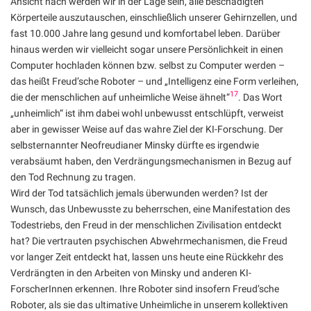
Ansicht nach werden wir in der Lage sein, alle beschädigten
Körperteile auszutauschen, einschließlich unserer Gehirnzellen, und
fast 10.000 Jahre lang gesund und komfortabel leben. Darüber
hinaus werden wir vielleicht sogar unsere Persönlichkeit in einen
Computer hochladen können bzw. selbst zu Computer werden –
das heißt Freud’sche Roboter – und „Intelligenz eine Form verleihen,
17
die der menschlichen auf unheimliche Weise ähnelt“
. Das Wort
„unheimlich“ ist ihm dabei wohl unbewusst entschlüpft, verweist
aber in gewisser Weise auf das wahre Ziel der KI-Forschung. Der
selbsternannter Neofreudianer Minsky dürfte es irgendwie
verabsäumt haben, den Verdrängungsmechanismen in Bezug auf
den Tod Rechnung zu tragen.
Wird der Tod tatsächlich jemals überwunden werden? Ist der
Wunsch, das Unbewusste zu beherrschen, eine Manifestation des
Todestriebs, den Freud in der menschlichen Zivilisation entdeckt
hat? Die vertrauten psychischen Abwehrmechanismen, die Freud
vor langer Zeit entdeckt hat, lassen uns heute eine Rückkehr des
Verdrängten in den Arbeiten von Minsky und anderen KI-
ForscherInnen erkennen. Ihre Roboter sind insofern Freud’sche
Roboter, als sie das ultimative Unheimliche in unserem kollektiven