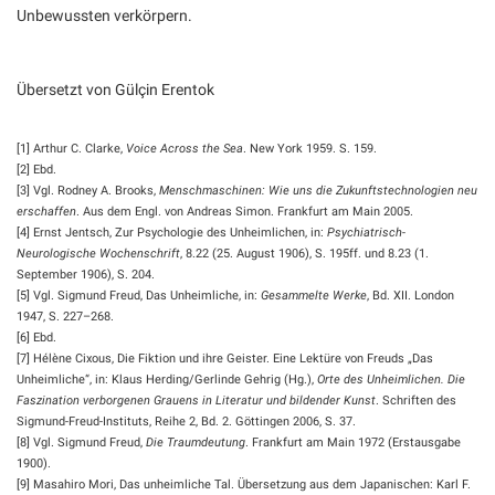
Unbewussten verkörpern.
Übersetzt von Gülçin Erentok
[1] Arthur C. Clarke,
Voice Across the Sea
. New York 1959. S. 159.
[2] Ebd.
[3] Vgl. Rodney A. Brooks,
Menschmaschinen: Wie uns die Zukunftstechnologien neu
erschaffen
. Aus dem Engl. von Andreas Simon. Frankfurt am Main 2005.
[4] Ernst Jentsch, Zur Psychologie des Unheimlichen, in:
Psychiatrisch-
Neurologische Wochenschrift
, 8.22 (25. August 1906), S. 195ff. und 8.23 (1.
September 1906), S. 204.
[5] Vgl. Sigmund Freud, Das Unheimliche, in:
Gesammelte Werke
, Bd. XII. London
1947, S. 227–268.
[6] Ebd.
[7] Hélène Cixous, Die Fiktion und ihre Geister. Eine Lektüre von Freuds „Das
Unheimliche“, in: Klaus Herding/Gerlinde Gehrig (Hg.),
Orte des Unheimlichen. Die
Faszination verborgenen Grauens in Literatur und bildender Kunst
. Schriften des
Sigmund-Freud-Instituts, Reihe 2, Bd. 2. Göttingen 2006, S. 37.
[8] Vgl. Sigmund Freud,
Die Traumdeutung
. Frankfurt am Main 1972 (Erstausgabe
1900).
[9] Masahiro Mori, Das unheimliche Tal. Übersetzung aus dem Japanischen: Karl F.