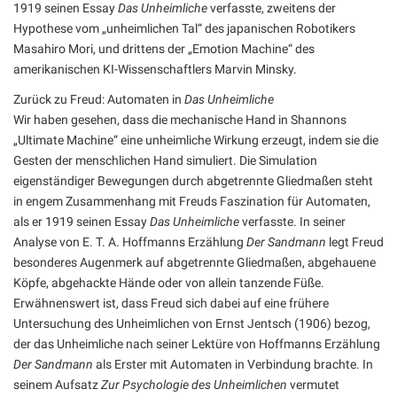
1919 seinen Essay
Das Unheimliche
verfasste, zweitens der
Hypothese vom „unheimlichen Tal“ des japanischen Robotikers
Masahiro Mori, und drittens der „Emotion Machine“ des
amerikanischen KI-Wissenschaftlers Marvin Minsky.
Zurück zu Freud: Automaten in
Das Unheimliche
Wir haben gesehen, dass die mechanische Hand in Shannons
„Ultimate Machine“ eine unheimliche Wirkung erzeugt, indem sie die
Gesten der menschlichen Hand simuliert. Die Simulation
eigenständiger Bewegungen durch abgetrennte Gliedmaßen steht
in engem Zusammenhang mit Freuds Faszination für Automaten,
als er 1919 seinen Essay
Das Unheimliche
verfasste. In seiner
Analyse von E. T. A. Hoffmanns Erzählung
Der Sandmann
legt Freud
besonderes Augenmerk auf abgetrennte Gliedmaßen, abgehauene
Köpfe, abgehackte Hände oder von allein tanzende Füße.
Erwähnenswert ist, dass Freud sich dabei auf eine frühere
Untersuchung des Unheimlichen von Ernst Jentsch (1906) bezog,
der das Unheimliche nach seiner Lektüre von Hoffmanns Erzählung
Der Sandmann
als Erster mit Automaten in Verbindung brachte. In
seinem Aufsatz
Zur Psychologie des Unheimlichen
vermutet