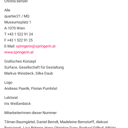
Christa Benzer
Alle
quartier21 / MQ
Museumsplatz 1
A-1070 Wien
T +43 1 522 91 24
F +43 1 522 91 25
E-Mail:
springerin@springerin.at
www.springerin.at
Grafisches Konzept
Surface, Gesellschaft für Gestaltung
Markus Weisbeck, Silke Daub
Logo
Andreas Pawlik, Florian Pumhösl
Lektorat
Iris Weißenböck
MitarbeiterInnen dieser Nummer
Tilman Baumgärtel, Daniel Berndt, Madeleine Bernstorff, Aleksei
Borisionok, Lisa Britzger, Hans-Christian Dany, Raphael Dillhof, Miklós