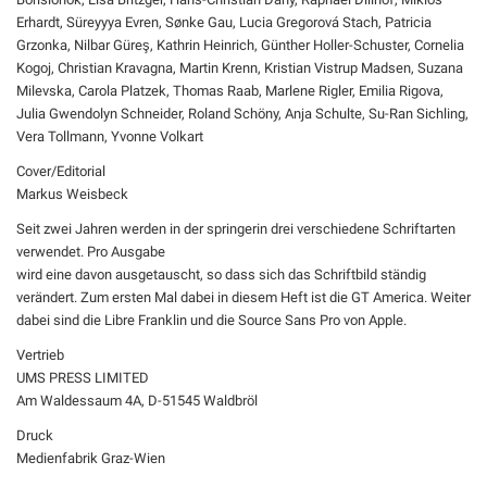
Erhardt, Süreyyya Evren, Sønke Gau, Lucia Gregorová Stach, Patricia
Grzonka, Nilbar Güreş, Kathrin Heinrich, Günther Holler-Schuster, Cornelia
Kogoj, Christian Kravagna, Martin Krenn, Kristian Vistrup Madsen, Suzana
Milevska, Carola Platzek, Thomas Raab, Marlene Rigler, Emilia Rigova,
Julia Gwendolyn Schneider, Roland Schöny, Anja Schulte, Su-Ran Sichling,
Vera Tollmann, Yvonne Volkart
Cover/Editorial
Markus Weisbeck
Seit zwei Jahren werden in der springerin drei verschiedene Schriftarten
verwendet. Pro Ausgabe
wird eine davon ausgetauscht, so dass sich das Schriftbild ständig
verändert. Zum ersten Mal dabei in diesem Heft ist die GT America. Weiter
dabei sind die Libre Franklin und die Source Sans Pro von Apple.
Vertrieb
UMS PRESS LIMITED
Am Waldessaum 4A, D-51545 Waldbröl
Druck
Medienfabrik Graz-Wien