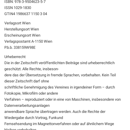
ISBN: 978-3-9504623-5-7
ISSN 1029-1830
GTIN4 1986637 1150 3 04
Verlagsort Wien
Herstellungsort Wien
Erscheinungsort Wien
Verlagspostamt A-1150 Wien
P.b.b. 338159W98E
Urheberrecht
Die in der Zeitschrift veröffentlichten Beiträge sind urheberrechtlich
geschützt. Alle Rechte, insbeson-
dere das der Übersetzung in fremde Sprachen, vorbehalten. Kein Teil
dieser Zeitschrift darf ohne
schriftliche Genehmigung des Vereines in irgendeiner Form – durch
Fotokopie, Mikrofilm oder andere
Verfahren – reproduziert oder in eine von Maschinen, insbesondere von
Datenverarbeitungsanlagen
anwendbare Sprache übertragen werden. Auch die Rechte der
Wiedergabe durch Vortrag, Funkund
Fernsehsendung im Magnettonverfahren oder auf ähnlichem Wege
bleiben vorbehalten.