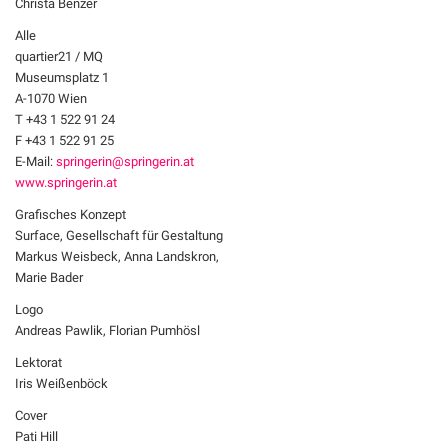
Christa Benzer
Alle
quartier21 / MQ
Museumsplatz 1
A-1070 Wien
T +43 1 522 91 24
F +43 1 522 91 25
E-Mail:
springerin@springerin.at
www.springerin.at
Grafisches Konzept
Surface, Gesellschaft für Gestaltung
Markus Weisbeck, Anna Landskron,
Marie Bader
Logo
Andreas Pawlik, Florian Pumhösl
Lektorat
Iris Weißenböck
Cover
Pati Hill