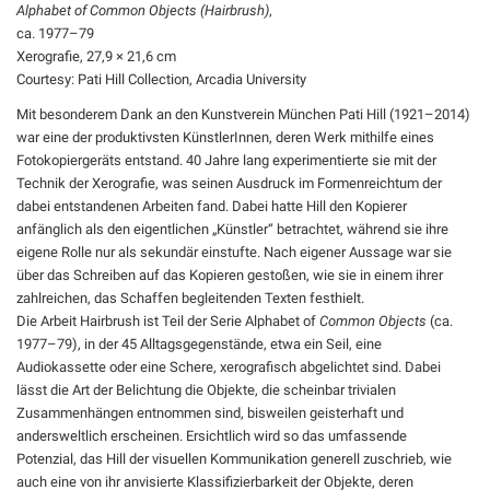
Alphabet of Common Objects (Hairbrush)
,
ca. 1977–79
Xerografie, 27,9 × 21,6 cm
Courtesy: Pati Hill Collection, Arcadia University
Mit besonderem Dank an den Kunstverein München Pati Hill (1921–2014)
war eine der produktivsten KünstlerInnen, deren Werk mithilfe eines
Fotokopiergeräts entstand. 40 Jahre lang experimentierte sie mit der
Technik der Xerografie, was seinen Ausdruck im Formenreichtum der
dabei entstandenen Arbeiten fand. Dabei hatte Hill den Kopierer
anfänglich als den eigentlichen „Künstler“ betrachtet, während sie ihre
eigene Rolle nur als sekundär einstufte. Nach eigener Aussage war sie
über das Schreiben auf das Kopieren gestoßen, wie sie in einem ihrer
zahlreichen, das Schaffen begleitenden Texten festhielt.
Die Arbeit Hairbrush ist Teil der Serie Alphabet of
Common Objects
(ca.
1977–79), in der 45 Alltagsgegenstände, etwa ein Seil, eine
Audiokassette oder eine Schere, xerografisch abgelichtet sind. Dabei
lässt die Art der Belichtung die Objekte, die scheinbar trivialen
Zusammenhängen entnommen sind, bisweilen geisterhaft und
andersweltlich erscheinen. Ersichtlich wird so das umfassende
Potenzial, das Hill der visuellen Kommunikation generell zuschrieb, wie
auch eine von ihr anvisierte Klassifizierbarkeit der Objekte, deren