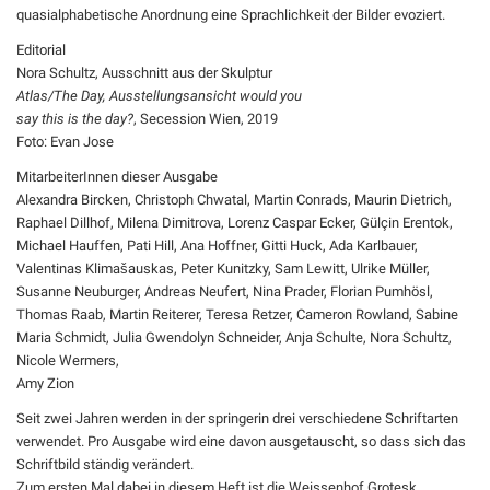
quasialphabetische Anordnung eine Sprachlichkeit der Bilder evoziert.
Editorial
Nora Schultz, Ausschnitt aus der Skulptur
Atlas/The Day, Ausstellungsansicht would you
say this is the day?
, Secession Wien, 2019
Foto: Evan Jose
MitarbeiterInnen dieser Ausgabe
Alexandra Bircken, Christoph Chwatal, Martin Conrads, Maurin Dietrich,
Raphael Dillhof, Milena Dimitrova, Lorenz Caspar Ecker, Gülçin Erentok,
Michael Hauffen, Pati Hill, Ana Hoffner, Gitti Huck, Ada Karlbauer,
Valentinas Klimašauskas, Peter Kunitzky, Sam Lewitt, Ulrike Müller,
Susanne Neuburger, Andreas Neufert, Nina Prader, Florian Pumhösl,
Thomas Raab, Martin Reiterer, Teresa Retzer, Cameron Rowland, Sabine
Maria Schmidt, Julia Gwendolyn Schneider, Anja Schulte, Nora Schultz,
Nicole Wermers,
Amy Zion
Seit zwei Jahren werden in der springerin drei verschiedene Schriftarten
verwendet. Pro Ausgabe wird eine davon ausgetauscht, so dass sich das
Schriftbild ständig verändert.
Zum ersten Mal dabei in diesem Heft ist die Weissenhof Grotesk.